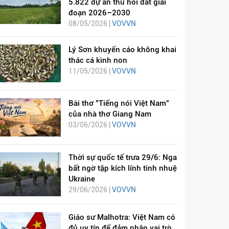
5.822 dự án thu hồi đất giai
đoạn 2026–2030
08/05/2026 |
VOVVN
Lý Sơn khuyến cáo không khai
thác cá kình non
11/05/2026 |
VOVVN
Bài thơ "Tiếng nói Việt Nam"
của nhà thơ Giang Nam
03/06/2026 |
VOVVN
Thời sự quốc tế trưa 29/6: Nga
bất ngờ tập kích lính tinh nhuệ
Ukraine
29/06/2026 |
VOVVN
Giáo sư Malhotra: Việt Nam có
đủ uy tín để đảm nhận vai trò