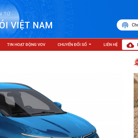
N TỬ
ÓI VIỆT NAM
Ch
TIN HOẠT ĐỘNG VOV
CHUYỂN ĐỔI SỐ
LIÊN HỆ
...