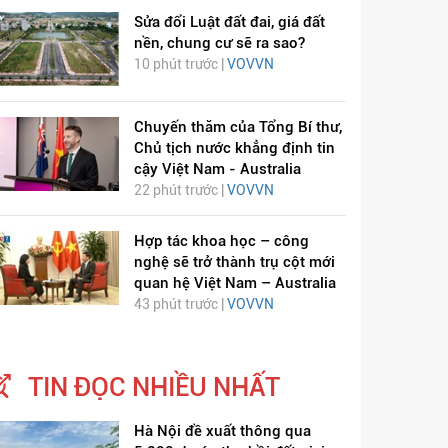
Sửa đổi Luật đất đai, giá đất
nền, chung cư sẽ ra sao?
10 phút trước |
VOVVN
Chuyến thăm của Tổng Bí thư,
Chủ tịch nước khẳng định tin
cậy Việt Nam - Australia
22 phút trước |
VOVVN
ỊCH VIÊM PHỔI COVID-
HÁT LÊN VIỆT NAM
19
Hợp tác khoa học – công
nghệ sẽ trở thành trụ cột mới
quan hệ Việt Nam – Australia
43 phút trước |
VOVVN
TIN ĐỌC NHIỀU NHẤT
Hà Nội đề xuất thông qua