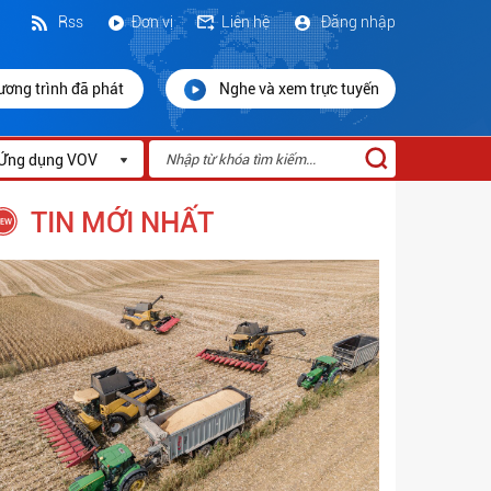
Rss
Đơn vị
Liên hệ
Đăng nhập
ương trình đã phát
Nghe và xem trực tuyến
Ứng dụng VOV
TIN MỚI NHẤT