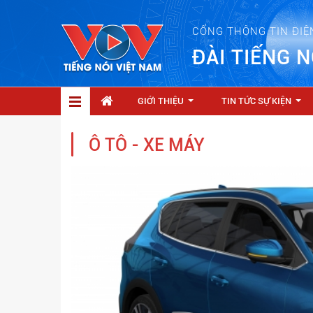
CỔNG THÔNG TIN ĐIỆ
ĐÀI TIẾNG N
GIỚI THIỆU
TIN TỨC SỰ KIỆN
...
...
Ô TÔ - XE MÁY