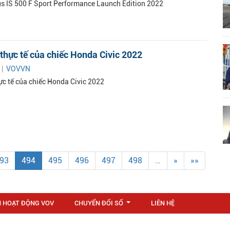
s IS 500 F Sport Performance Launch Edition 2022
thực tế của chiếc Honda Civic 2022
 |
VOVVN
ực tế của chiếc Honda Civic 2022
93
494
495
496
497
498
…
»
»»
N HOẠT ĐỘNG VOV
CHUYỂN ĐỔI SỐ
LIÊN HỆ
...