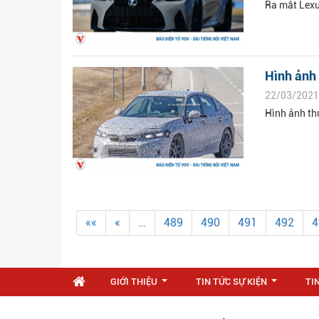
Ra mắt Lexu
Hình ảnh 
22/03/2021
Hình ảnh th
««
«
…
489
490
491
492
4
GIỚI THIỆU
TIN TỨC SỰ KIỆN
TI
...
...