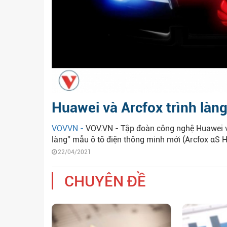
Huawei và Arcfox trình làn
VOVVN -
VOV.VN - Tập đoàn công nghệ Huawei và
làng” mẫu ô tô điện thông minh mới (Arcfox αS H
22/04/2021
CHUYÊN ĐỀ