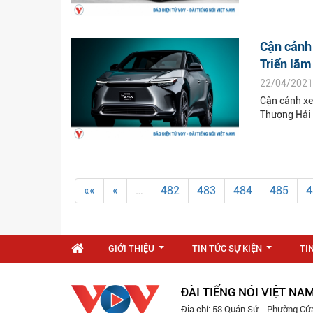
Cận cảnh 
Triển lãm 
22/04/2021
Cận cảnh xe
Thượng Hải
««
«
…
482
483
484
485
4
GIỚI THIỆU
TIN TỨC SỰ KIỆN
TI
...
...
ĐÀI TIẾNG NÓI VIỆT NA
Địa chỉ: 58 Quán Sứ - Phường Cử