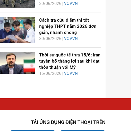
30/06/2026 |
VOVVN
Cách tra cứu điểm thi tốt
nghiệp THPT năm 2026 đơn
giản, nhanh chóng
30/06/2026 |
VOVVN
Thời sự quốc tế trưa 15/6: Iran
tuyên bố thắng lợi sau khi đạt
thỏa thuận với Mỹ
15/06/2026 |
VOVVN
TẢI ỨNG DỤNG ĐIỆN THOẠI TRÊN