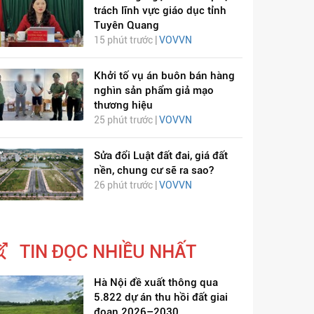
trách lĩnh vực giáo dục tỉnh
Tuyên Quang
15 phút trước |
VOVVN
Khởi tố vụ án buôn bán hàng
nghìn sản phẩm giả mạo
thương hiệu
ỊCH VIÊM PHỔI COVID-
HÁT LÊN VIỆT NAM
25 phút trước |
VOVVN
19
Sửa đổi Luật đất đai, giá đất
nền, chung cư sẽ ra sao?
26 phút trước |
VOVVN
TIN ĐỌC NHIỀU NHẤT
Hà Nội đề xuất thông qua
5.822 dự án thu hồi đất giai
đoạn 2026–2030