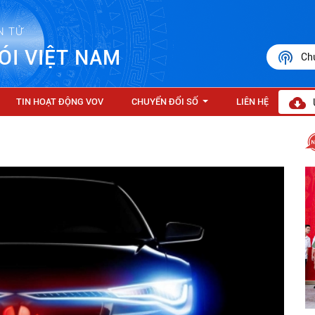
N TỬ
ÓI VIỆT NAM
Ch
TIN HOẠT ĐỘNG VOV
CHUYỂN ĐỔI SỐ
LIÊN HỆ
...