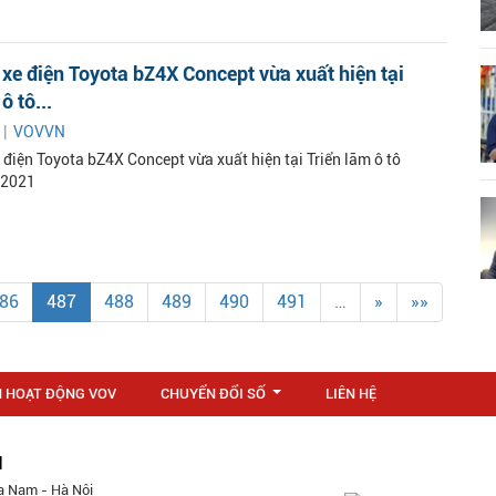
xe điện Toyota bZ4X Concept vừa xuất hiện tại
ô tô...
 |
VOVVN
 điện Toyota bZ4X Concept vừa xuất hiện tại Triển lãm ô tô
 2021
86
487
488
489
490
491
…
»
»»
N HOẠT ĐỘNG VOV
CHUYỂN ĐỔI SỐ
LIÊN HỆ
...
M
a Nam - Hà Nội