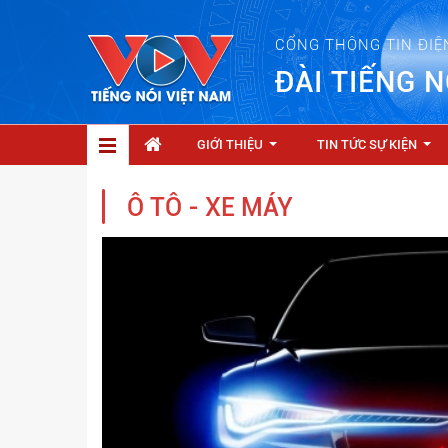
CỔNG THÔNG TIN ĐIỆ
ĐÀI TIẾNG N
GIỚI THIỆU
TIN TỨC SỰ KIỆN
...
...
Ô TÔ - XE MÁY