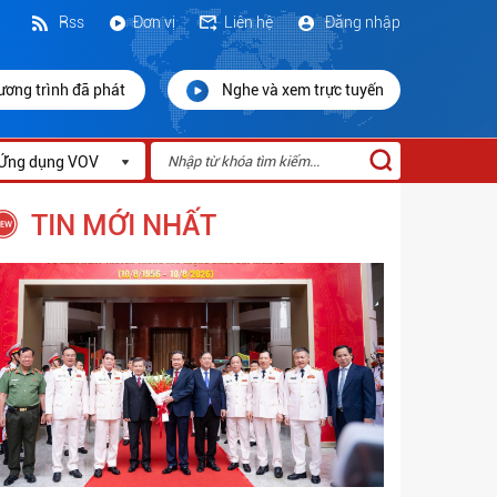
Rss
Đơn vị
Liên hệ
Đăng nhập
ương trình đã phát
Nghe và xem trực tuyến
Ứng dụng VOV
TIN MỚI NHẤT