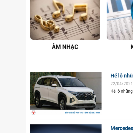
T NAM
ÂM NHẠC
Hé lộ nh
22/04/2021
Hé lộ những
Mercedes