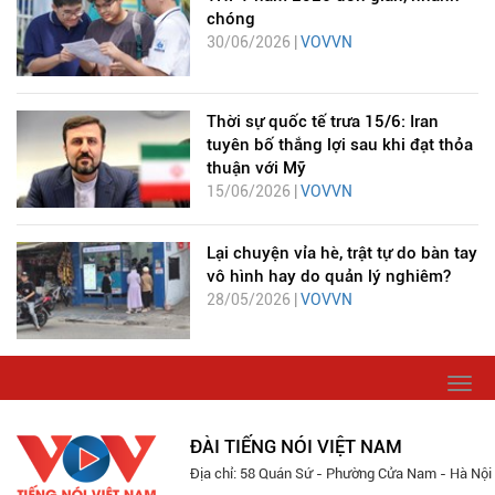
chóng
30/06/2026 |
VOVVN
Thời sự quốc tế trưa 15/6: Iran
tuyên bố thắng lợi sau khi đạt thỏa
thuận với Mỹ
15/06/2026 |
VOVVN
Lại chuyện vỉa hè, trật tự do bàn tay
vô hình hay do quản lý nghiêm?
28/05/2026 |
VOVVN
Togg
navi
ĐÀI TIẾNG NÓI VIỆT NAM
Địa chỉ: 58 Quán Sứ - Phường Cửa Nam - Hà Nội