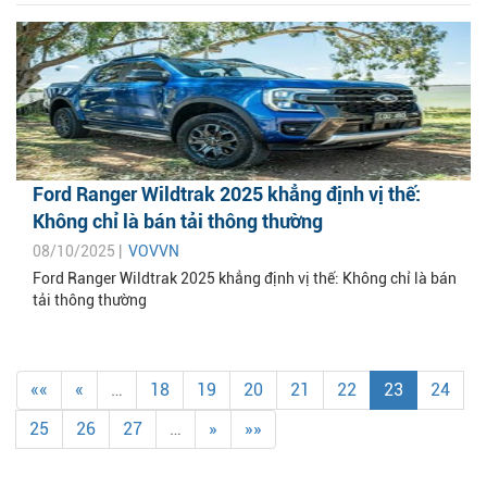
Ford Ranger Wildtrak 2025 khẳng định vị thế:
Không chỉ là bán tải thông thường
08/10/2025 |
VOVVN
Ford Ranger Wildtrak 2025 khẳng định vị thế: Không chỉ là bán
tải thông thường
««
«
…
18
19
20
21
22
23
24
25
26
27
…
»
»»