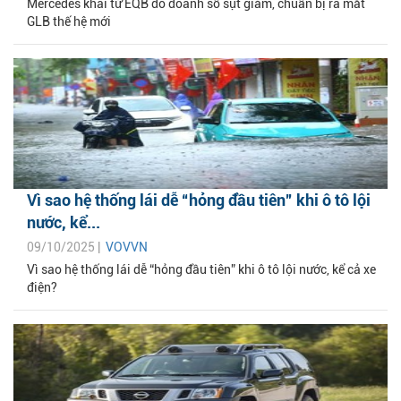
Mercedes khai tử EQB do doanh số sụt giảm, chuẩn bị ra mắt
GLB thế hệ mới
Vì sao hệ thống lái dễ “hỏng đầu tiên” khi ô tô lội
nước, kể...
09/10/2025 |
VOVVN
Vì sao hệ thống lái dễ “hỏng đầu tiên” khi ô tô lội nước, kể cả xe
điện?