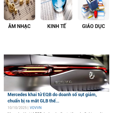
ÂM NHẠC
KINH TẾ
GIÁO DỤC
Mercedes khai tử EQB do doanh số sụt giảm,
chuẩn bị ra mắt GLB thế...
10/10/2025 |
VOVVN