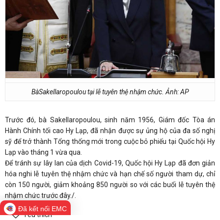
BàSakellaropoulou tại lễ tuyên thệ nhậm chức. Ảnh: AP
Trước đó, bà Sakellaropoulou, sinh năm 1956, Giám đốc Tòa án
Hành Chính tối cao Hy Lạp, đã nhận được sự ủng hộ của đa số nghị
sỹ để trở thành Tổng thống mới trong cuộc bỏ phiếu tại Quốc hội Hy
Lạp vào tháng 1 vừa qua.
Để tránh sự lây lan của dịch Covid-19, Quốc hội Hy Lạp đã đơn giản
hóa nghi lễ tuyên thệ nhậm chức và hạn chế số người tham dự, chỉ
còn 150 người, giảm khoảng 850 người so với các buổi lễ tuyên thệ
nhậm chức trước đây./.
Đã kết nối EMC
Yêu thích