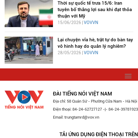
Thời sự quốc tế trưa 15/6: Iran
tuyên bố thắng lợi sau khi đạt thỏa
thuận với Mỹ
15/06/2026 |
VOVVN
Lại chuyện vỉa hè, trật tự do bàn tay
vô hình hay do quản lý nghiêm?
28/05/2026 |
VOVVN
Togg
navi
ĐÀI TIẾNG NÓI VIỆT NAM
Địa chỉ: 58 Quán Sứ - Phường Cửa Nam - Hà Nội
Điện thoại: 84-24-62727127 -|- 84-24-39781923
Email: trungtamrd@vov.vn
TẢI ỨNG DỤNG ĐIỆN THOẠI TRÊN