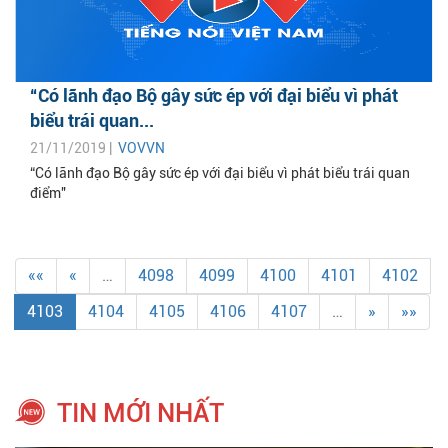
“Có lãnh đạo Bộ gây sức ép với đại biểu vì phát
biểu trái quan...
21/11/2019 |
VOVVN
“Có lãnh đạo Bộ gây sức ép với đại biểu vì phát biểu trái quan
điểm"
««
«
…
4098
4099
4100
4101
4102
4103
4104
4105
4106
4107
…
»
»»
TIN MỚI NHẤT