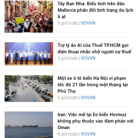
Tây Ban Nha: Biểu tình trên đảo
Mallorca phản đối tình trạng du lịch
ồ ạt
5 giờ trước |
VOVVN
Trợ lý ảo AI của Thuế TP.HCM gọi
điện thoại nhắc nhở người nợ thuế
5 giờ trước |
VOVVN
Một xe ô tô biển Hà Nội vi phạm
tốc độ 21 lần trong một tháng tại
Phú Thọ
6 giờ trước |
VOVVN
Iran: Việc mở lại Eo biển Hormuz
không phụ thuộc vào đàm phán với
Oman
6 giờ trước |
VOVVN