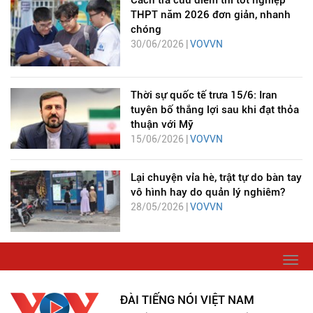
Cách tra cứu điểm thi tốt nghiệp
THPT năm 2026 đơn giản, nhanh
chóng
30/06/2026 |
VOVVN
Thời sự quốc tế trưa 15/6: Iran
tuyên bố thắng lợi sau khi đạt thỏa
thuận với Mỹ
15/06/2026 |
VOVVN
Lại chuyện vỉa hè, trật tự do bàn tay
vô hình hay do quản lý nghiêm?
28/05/2026 |
VOVVN
Togg
navi
ĐÀI TIẾNG NÓI VIỆT NAM