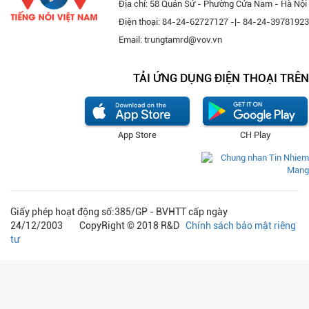
Địa chỉ: 58 Quán Sứ - Phường Cửa Nam - Hà Nội
Điện thoại: 84-24-62727127 -|- 84-24-39781923
Email: trungtamrd@vov.vn
TẢI ỨNG DỤNG ĐIỆN THOẠI TRÊN
App Store
CH Play
Giấy phép hoạt động số:385/GP - BVHTT cấp ngày
24/12/2003 CopyRight © 2018 R&D
Chính sách bảo mật riêng
tư