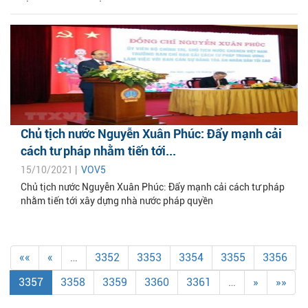
Chủ tịch nước Nguyễn Xuân Phúc: Đẩy mạnh cải
cách tư pháp nhằm tiến tới...
15/10/2021 |
VOV5
Chủ tịch nước Nguyễn Xuân Phúc: Đẩy mạnh cải cách tư pháp
nhằm tiến tới xây dựng nhà nước pháp quyền
««
«
…
3352
3353
3354
3355
3356
3357
3358
3359
3360
3361
…
»
»»