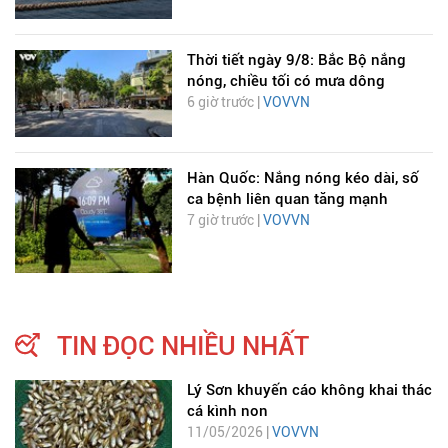
Thời tiết ngày 9/8: Bắc Bộ nắng
nóng, chiều tối có mưa dông
6 giờ trước |
VOVVN
Hàn Quốc: Nắng nóng kéo dài, số
ca bệnh liên quan tăng mạnh
7 giờ trước |
VOVVN
TIN ĐỌC NHIỀU NHẤT
Lý Sơn khuyến cáo không khai thác
cá kình non
11/05/2026 |
VOVVN