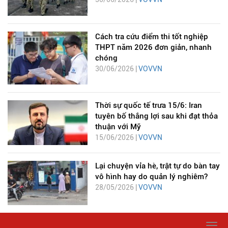
Cách tra cứu điểm thi tốt nghiệp
THPT năm 2026 đơn giản, nhanh
chóng
30/06/2026 |
VOVVN
Thời sự quốc tế trưa 15/6: Iran
tuyên bố thắng lợi sau khi đạt thỏa
thuận với Mỹ
15/06/2026 |
VOVVN
Lại chuyện vỉa hè, trật tự do bàn tay
vô hình hay do quản lý nghiêm?
28/05/2026 |
VOVVN
Togg