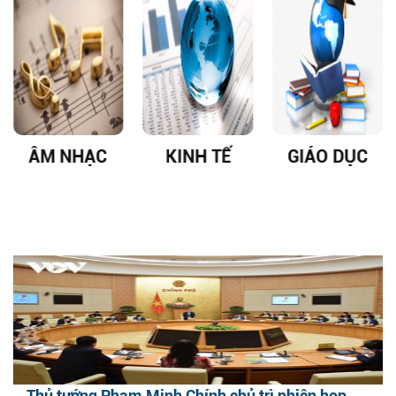
ÂM NHẠC
KINH TẾ
GIÁO DỤC
Thủ tướng Phạm Minh Chính chủ trì phiên họp