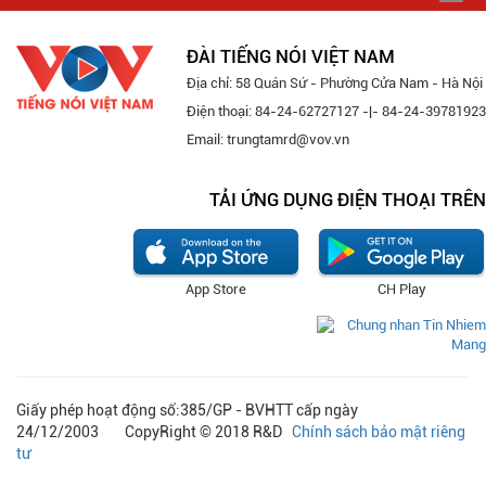
navi
ĐÀI TIẾNG NÓI VIỆT NAM
Địa chỉ: 58 Quán Sứ - Phường Cửa Nam - Hà Nội
Điện thoại: 84-24-62727127 -|- 84-24-39781923
Email: trungtamrd@vov.vn
TẢI ỨNG DỤNG ĐIỆN THOẠI TRÊN
App Store
CH Play
Giấy phép hoạt động số:385/GP - BVHTT cấp ngày
24/12/2003 CopyRight © 2018 R&D
Chính sách bảo mật riêng
tư