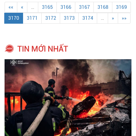
««
«
…
3165
3166
3167
3168
3169
3170
3171
3172
3173
3174
…
»
»»
TIN MỚI NHẤT