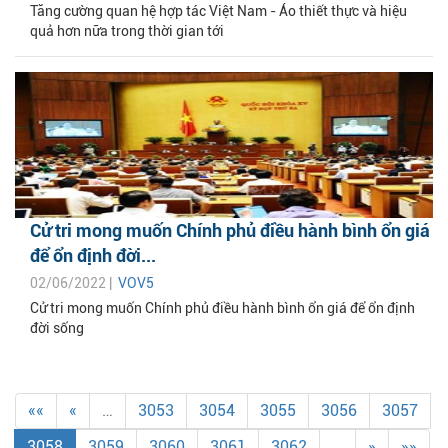
Tăng cường quan hệ hợp tác Việt Nam - Áo thiết thực và hiệu
quả hơn nữa trong thời gian tới
Cử tri mong muốn Chính phủ điều hành bình ổn giá
để ổn định đời...
02/06/2022 |
VOV5
Cử tri mong muốn Chính phủ điều hành bình ổn giá để ổn định
đời sống
««
«
…
3053
3054
3055
3056
3057
3058
3059
3060
3061
3062
…
»
»»