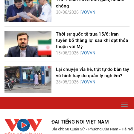
chóng
30/06/2026 |
VOVVN
Thời sự quốc tế trưa 15/6: Iran
tuyên bố thắng lợi sau khi đạt thỏa
thuận với Mỹ
15/06/2026 |
VOVVN
Lại chuyện vỉa hè, trật tự do bàn tay
vô hình hay do quản lý nghiêm?
28/05/2026 |
VOVVN
Togg
navi
ĐÀI TIẾNG NÓI VIỆT NAM
Địa chỉ: 58 Quán Sứ - Phường Cửa Nam - Hà Nội