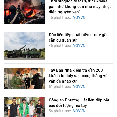
Thời sự quốc tế tối 9/8: “Ukraine
gần như không còn nhà máy nhiệt
điện nguyên vẹn”
16 phút trước |
VOVVN
Đức liên tiếp phát hiện drone gần
căn cứ quân sự
45 phút trước |
VOVVN
Tây Ban Nha kiểm tra gần 200
khách từ Italy sau căng thẳng về
vấn đề nhập cư
51 phút trước |
VOVVN
Công an Phương Liệt liên tiếp bắt
các đối tượng ma túy
54 phút trước |
VOVVN