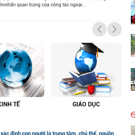
ểmnhấn quan trọng của công tác ngoại...
KINH TẾ
GIÁO DỤC
D
xác định con người là trung tâm, chủ thể, nguồn