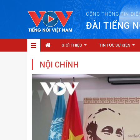
CỔNG THÔNG TIN ĐIỆ
ĐÀI TIẾNG N
GIỚI THIỆU
TIN TỨC SỰ KIỆN
...
...
NỘI CHÍNH