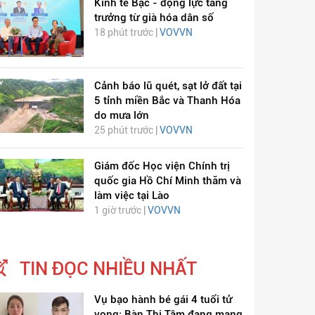
Kinh tế Bạc - động lực tăng
trưởng từ già hóa dân số
18 phút trước |
VOVVN
Cảnh báo lũ quét, sạt lở đất tại
5 tỉnh miền Bắc và Thanh Hóa
do mưa lớn
25 phút trước |
VOVVN
Giám đốc Học viện Chính trị
quốc gia Hồ Chí Minh thăm và
làm việc tại Lào
1 giờ trước |
VOVVN
ỊCH VIÊM PHỔI COVID-
HÁT LÊN VIỆT NAM
19
TIN ĐỌC NHIỀU NHẤT
Vụ bạo hành bé gái 4 tuổi tử
vong: Bàn Thị Tâm đang mang