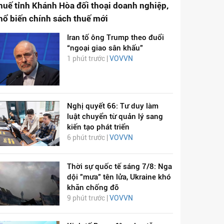
huế tỉnh Khánh Hòa đối thoại doanh nghiệp,
hổ biến chính sách thuế mới
Iran tố ông Trump theo đuổi
“ngoại giao sân khấu”
1 phút trước |
VOVVN
Nghị quyết 66: Tư duy làm
luật chuyển từ quản lý sang
kiến tạo phát triển
6 phút trước |
VOVVN
Thời sự quốc tế sáng 7/8: Nga
dội "mưa" tên lửa, Ukraine khó
khăn chống đỡ
9 phút trước |
VOVVN