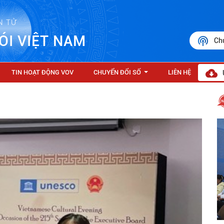
N TỬ
ÓI VIỆT NAM
Ch
TIN HOẠT ĐỘNG VOV
CHUYỂN ĐỔI SỐ
LIÊN HỆ
...