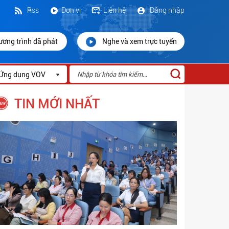
Rss
Đơn vị
Liên hệ
Đăng nhập
ương trình đã phát
Nghe và xem trực tuyến
Ứng dụng VOV
TIN MỚI NHẤT