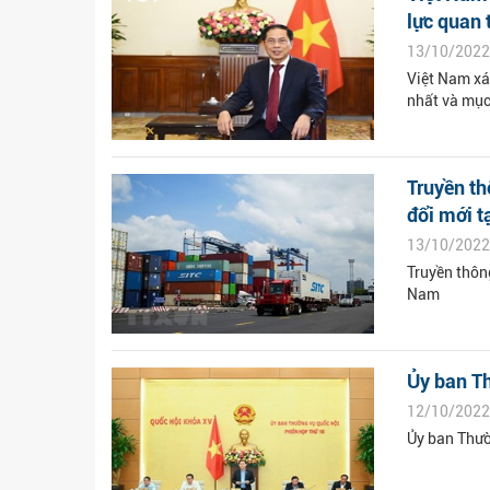
lực quan t
13/10/2022
Việt Nam xá
nhất và mục 
Truyền th
đổi mới tạ
13/10/2022
Truyền thôn
Nam
Ủy ban T
12/10/2022
Ủy ban Thườ