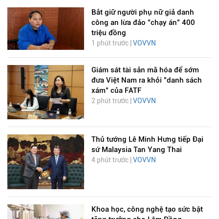
Bắt giữ người phụ nữ giả danh
công an lừa đảo "chạy án" 400
triệu đồng
1 phút trước |
VOVVN
Giám sát tài sản mã hóa để sớm
đưa Việt Nam ra khỏi "danh sách
xám" của FATF
2 phút trước |
VOVVN
Thủ tướng Lê Minh Hưng tiếp Đại
sứ Malaysia Tan Yang Thai
4 phút trước |
VOVVN
Khoa học, công nghệ tạo sức bật