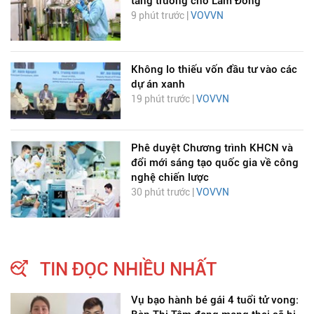
tăng trưởng cho Lâm Đồng
9 phút trước |
VOVVN
Không lo thiếu vốn đầu tư vào các
dự án xanh
19 phút trước |
VOVVN
Phê duyệt Chương trình KHCN và
đổi mới sáng tạo quốc gia về công
nghệ chiến lược
30 phút trước |
VOVVN
TIN ĐỌC NHIỀU NHẤT
Vụ bạo hành bé gái 4 tuổi tử vong: