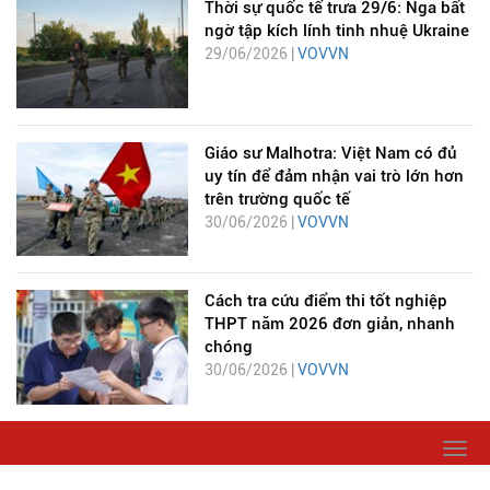
Thời sự quốc tế trưa 29/6: Nga bất
ngờ tập kích lính tinh nhuệ Ukraine
29/06/2026 |
VOVVN
Giáo sư Malhotra: Việt Nam có đủ
uy tín để đảm nhận vai trò lớn hơn
trên trường quốc tế
30/06/2026 |
VOVVN
Cách tra cứu điểm thi tốt nghiệp
THPT năm 2026 đơn giản, nhanh
chóng
30/06/2026 |
VOVVN
Togg
navi