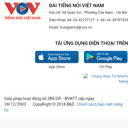
ĐÀI TIẾNG NÓI VIỆT NAM
Địa chỉ: 58 Quán Sứ - Phường Cửa Nam - Hà Nội
Điện thoại: 84-24-62727127 -|- 84-24-39781923
Email: trungtamrd@vov.vn
TẢI ỨNG DỤNG ĐIỆN THOẠI TRÊN
App Store
CH Play
Giấy phép hoạt động số:385/GP - BVHTT cấp ngày
24/12/2003 CopyRight © 2018 R&D
Chính sách bảo mật riêng
tư