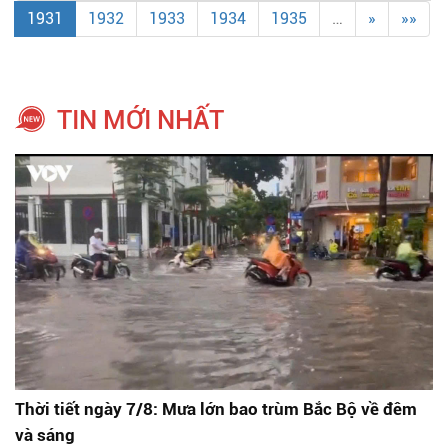
1931
1932
1933
1934
1935
…
»
»»
TIN MỚI NHẤT
Thời tiết ngày 7/8: Mưa lớn bao trùm Bắc Bộ về đêm
và sáng