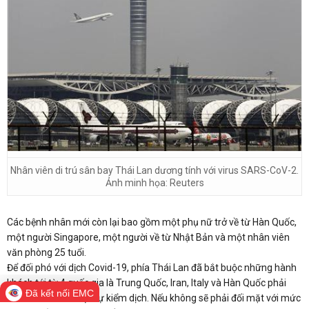
Nhân viên di trú sân bay Thái Lan dương tính với virus SARS-CoV-2.
Ảnh minh họa: Reuters
Các bệnh nhân mới còn lại bao gồm một phụ nữ trở về từ Hàn Quốc,
một người Singapore, một người về từ Nhật Bản và một nhân viên
văn phòng 25 tuổi.
Để đối phó với dịch Covid-19, phía Thái Lan đã bắt buộc những hành
khách tới từ 4 quốc gia là Trung Quốc, Iran, Italy và Hàn Quốc phải
Đã kết nối EMC
khai báo chi tiết việc tự kiểm dịch. Nếu không sẽ phải đối mặt với mức