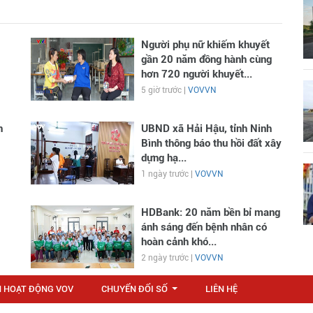
Người phụ nữ khiếm khuyết
gần 20 năm đồng hành cùng
hơn 720 người khuyết...
5 giờ trước |
VOVVN
n
UBND xã Hải Hậu, tỉnh Ninh
Bình thông báo thu hồi đất xây
dựng hạ...
1 ngày trước |
VOVVN
HDBank: 20 năm bền bỉ mang
ánh sáng đến bệnh nhân có
hoàn cảnh khó...
2 ngày trước |
VOVVN
N HOẠT ĐỘNG VOV
CHUYỂN ĐỔI SỐ
LIÊN HỆ
...