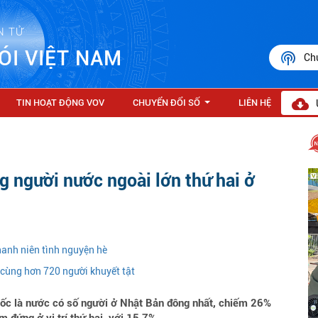
N TỬ
ÓI VIỆT NAM
Ch
TIN HOẠT ĐỘNG VOV
CHUYỂN ĐỔI SỐ
LIÊN HỆ
...
ng người nước ngoài lớn thứ hai ở
Thanh niên tình nguyện hè
cùng hơn 720 người khuyết tật
uốc là nước có số người ở Nhật Bản đông nhất, chiếm 26%