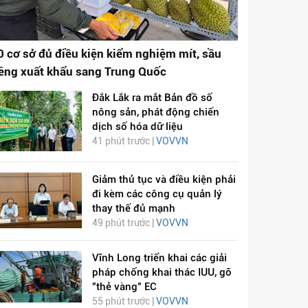
0 cơ sở đủ điều kiện kiểm nghiệm mít, sầu
iêng xuất khẩu sang Trung Quốc
Đắk Lắk ra mắt Bản đồ số
nông sản, phát động chiến
dịch số hóa dữ liệu
41 phút trước |
VOVVN
Giảm thủ tục và điều kiện phải
đi kèm các công cụ quản lý
thay thế đủ mạnh
49 phút trước |
VOVVN
Vĩnh Long triển khai các giải
pháp chống khai thác IUU, gỡ
"thẻ vàng" EC
55 phút trước |
VOVVN