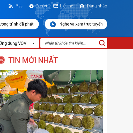
Rss
Đơn vị
Liên hệ
Đăng nhập
ương trình đã phát
Nghe và xem trực tuyến
Ứng dụng VOV
TIN MỚI NHẤT