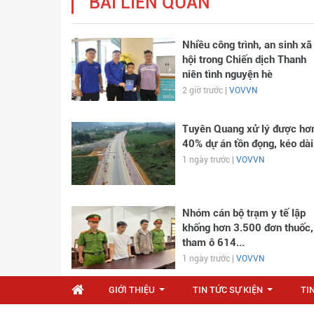
BÀI LIÊN QUAN
Nhiều công trình, an sinh xã
hội trong Chiến dịch Thanh
niên tình nguyện hè
2 giờ trước |
VOVVN
Tuyên Quang xử lý được hơ
40% dự án tồn đọng, kéo dài
1 ngày trước |
VOVVN
Nhóm cán bộ trạm y tế lập
khống hơn 3.500 đơn thuốc,
tham ô 614...
1 ngày trước |
VOVVN
GIỚI THIỆU
TIN TỨC SỰ KIỆN
TI
...
...