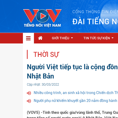
CỔNG THÔNG TIN ĐIỆ
ĐÀI TIẾNG N
GIỚI THIỆU
TIN TỨC SỰ KIỆN
...
...
THỜI SỰ
Người Việt tiếp tục là cộng đồ
Nhật Bản
Cập nhật: 30/03/2022
Nhiều công trình, an sinh xã hội trong Chiến dịch 
Người phụ nữ khiếm khuyết gần 20 năm đồng hành 
(VOV5) -Tính theo quốc gia/vùng lãnh thổ, Trung Q