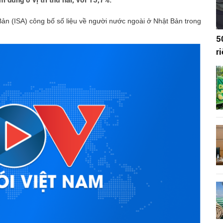
 đứng ở vị trí thứ hai, với 15,7%.
Bản (ISA) công bố số liệu về người nước ngoài ở Nhật Bản trong
5
r