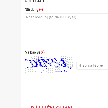
Bình luận
Nội dung
(*)
Mã bảo vệ
(*)