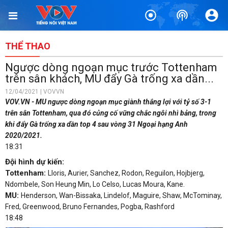
THỂ THAO
Ngược dòng ngoạn mục trước Tottenham
trên sân khách, MU đẩy Gà trống xa dần...
12/04/2021 | VOVVN
VOV.VN - MU ngược dòng ngoạn mục giành thắng lợi với tỷ số 3-1
trên sân Tottenham, qua đó củng cố vững chắc ngôi nhì bảng, trong
khi đẩy Gà trống xa dần top 4 sau vòng 31 Ngoại hạng Anh
2020/2021.
18:31
Đội hình dự kiến:
Tottenham:
Lloris, Aurier, Sanchez, Rodon, Reguilon, Hojbjerg,
Ndombele, Son Heung Min, Lo Celso, Lucas Moura, Kane.
MU:
Henderson, Wan-Bissaka, Lindelof, Maguire, Shaw, McTominay,
Fred, Greenwood, Bruno Fernandes, Pogba, Rashford
18:48