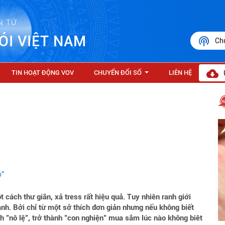
N TỬ
ÓI VIỆT NAM
Ch
TIN HOẠT ĐỘNG VOV
CHUYỂN ĐỔI SỐ
LIÊN HỆ
...
o"
 cách thư giãn, xả tress rất hiệu quả. Tuy nhiên ranh giới
h. Bởi chỉ từ một sở thích đơn giản nhưng nếu không biết
nh "nô lệ", trở thành "con nghiện" mua sắm lúc nào không biêt