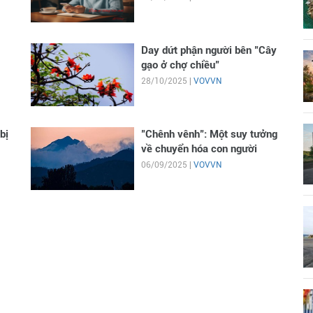
Day dứt phận người bên "Cây
gạo ở chợ chiều"
28/10/2025 |
VOVVN
bị
"Chênh vênh": Một suy tưởng
về chuyển hóa con người
06/09/2025 |
VOVVN