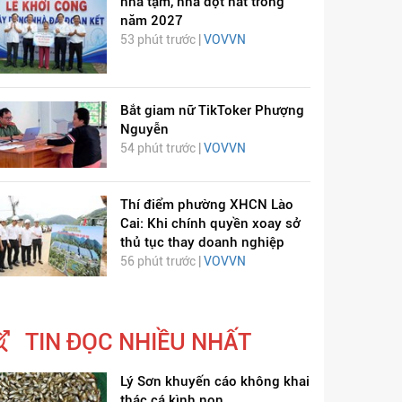
nhà tạm, nhà dột nát trong
năm 2027
53 phút trước |
VOVVN
Bắt giam nữ TikToker Phượng
Nguyễn
54 phút trước |
VOVVN
Thí điểm phường XHCN Lào
Cai: Khi chính quyền xoay sở
thủ tục thay doanh nghiệp
56 phút trước |
VOVVN
TIN ĐỌC NHIỀU NHẤT
Lý Sơn khuyến cáo không khai
thác cá kình non