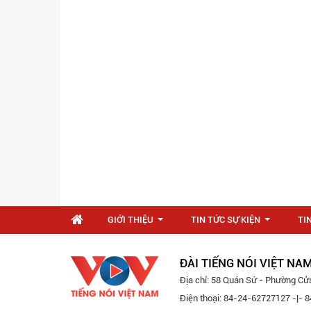
GIỚI THIỆU
TIN TỨC SỰ KIỆN
TI
...
...
ĐÀI TIẾNG NÓI VIỆT NA
Địa chỉ: 58 Quán Sứ - Phường Cử
Điện thoại: 84-24-62727127 -|-