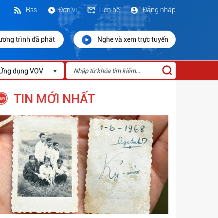
Rss
Đơn vị
Liên hệ
Đăng nhập
ương trình đã phát
Nghe và xem trực tuyến
Ứng dụng VOV
TIN MỚI NHẤT