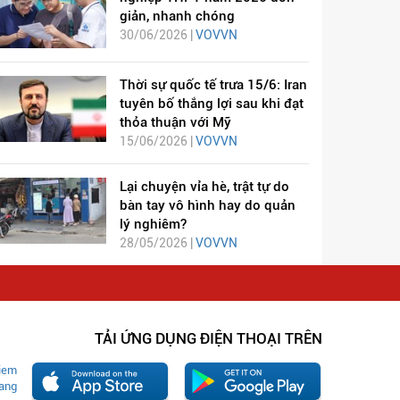
giản, nhanh chóng
30/06/2026 |
VOVVN
Thời sự quốc tế trưa 15/6: Iran
tuyên bố thắng lợi sau khi đạt
thỏa thuận với Mỹ
15/06/2026 |
VOVVN
Lại chuyện vỉa hè, trật tự do
bàn tay vô hình hay do quản
lý nghiêm?
28/05/2026 |
VOVVN
TẢI ỨNG DỤNG ĐIỆN THOẠI TRÊN