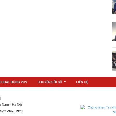
N HOẠT ĐỘNG VOV
CHUYỂN ĐỔI SỐ
LIÊN HỆ
...
M
a Nam - Hà Nội
 84-24-39781923