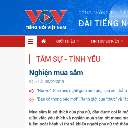
CỔNG THÔNG TIN ĐIỆ
ĐÀI TIẾNG N
GIỚI THIỆU
TIN TỨC SỰ KIỆN
...
...
TÂM SỰ - TÌNH YÊU
Nghiện mua sắm
Cập nhật: 25/09/2019
"Núi vỡ": Gieo neo nghề giáo nơi rừng sâu núi thẳm
"Bạn có thông báo mới": Ranh giới của "thực" và "ả
Mua sắm là sở thích của phụ nữ, đây được coi là một
giữa việc yêu thích và nghiện mua sắm rất mong man
kiểm soát hành vi thì sẽ khiến người phụ nữ trở thà