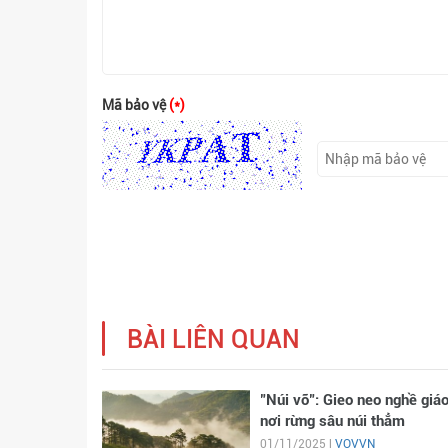
Mã bảo vệ
(*)
BÀI LIÊN QUAN
"Núi vỡ": Gieo neo nghề giá
nơi rừng sâu núi thẳm
01/11/2025 |
VOVVN