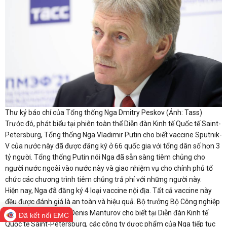
Thư ký báo chí của Tổng thống Nga Dmitry Peskov (Ảnh: Tass)
Trước đó, phát biểu tại phiên toàn thể Diễn đàn Kinh tế Quốc tế Saint-
Petersburg, Tổng thống Nga Vladimir Putin cho biết vaccine Sputnik-
V của nước này đã được đăng ký ở 66 quốc gia với tổng dân số hơn 3
tỷ người. Tổng thống Putin nói Nga đã sẵn sàng tiêm chủng cho
người nước ngoài vào nước này và giao nhiệm vụ cho chính phủ tổ
chức các chương trình tiêm chủng trả phí với những người này.
Hiện nay, Nga đã đăng ký 4 loại vaccine nội địa. Tất cả vaccine này
đều được đánh giá là an toàn và hiệu quả. Bộ trưởng Bộ Công nghiệp
và Thương mại Nga, Denis Manturov cho biết tại Diễn đàn Kinh tế
Đã kết nối EMC
Quốc tế Saint-Petersburg, các công ty dược phẩm của Nga tiếp tục