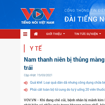
CỔNG THÔNG TIN ĐIỆ
ĐÀI TIẾNG N
GIỚI THIỆU
TIN TỨC SỰ KIỆN
...
...
Y TẾ
Nam thanh niên bị thủng màng 
trái
Cập nhật: 19/03/2021
Quả khế: Loại quả dân dã nhưng công dụng chữa b
Phải cắt toàn bộ tử cung do tự ý uống 20 viên thuố
VOV.VN - Khi đang chẻ củi, bệnh nhân bị mảnh kim 