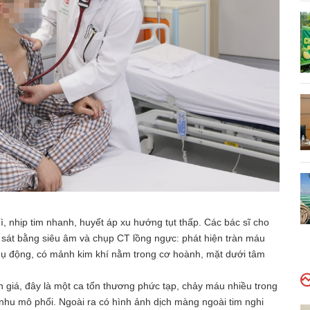
ì, nhịp tim nhanh, huyết áp xu hướng tụt thấp. Các bác sĩ cho
ảo sát bằng siêu âm và chụp CT lồng ngực: phát hiện tràn máu
thụ động, có mảnh kim khí nằm trong cơ hoành, mặt dưới tâm
 giá, đây là một ca tổn thương phức tạp, chảy máu nhiều trong
hu mô phổi. Ngoài ra có hình ảnh dịch màng ngoài tim nghi