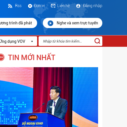
Rss
Đơn vị
Liên hệ
Đăng nhập
ương trình đã phát
Nghe và xem trực tuyến
Ứng dụng VOV
TIN MỚI NHẤT