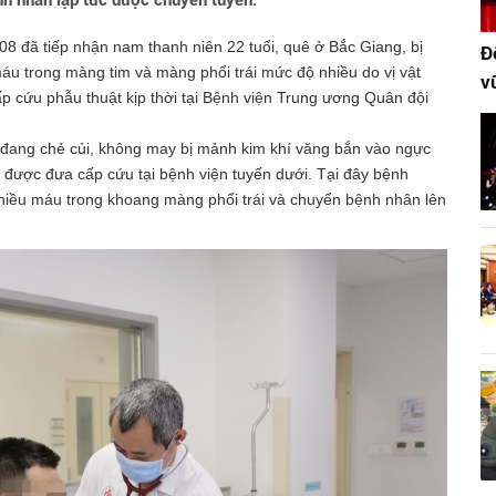
nh nhân lập tức được chuyển tuyến.
8 đã tiếp nhận nam thanh niên 22 tuổi, quê ở Bắc Giang, bị
Đ
 máu trong màng tim và màng phổi trái mức độ nhiều do vị vật
v
p cứu phẫu thuật kịp thời tại Bệnh viện Trung ương Quân đội
n đang chẻ củi, không may bị mảnh kim khí văng bắn vào ngực
à được đưa cấp cứu tại bệnh viện tuyến dưới. Tại đây bệnh
hiều máu trong khoang màng phổi trái và chuyển bệnh nhân lên