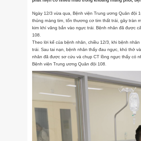
phát hiện có nhiều máu trong khoang màng phổi, bệ
Ngày 12/3 vừa qua, Bệnh viện Trung ương Quân đội 10
thủng màng tim, tổn thương cơ tim thất trái, gây tràn
kim khí văng bắn vào ngực trái. Bệnh nhân đã được cấ
108.
Theo lời kể của bệnh nhân, chiều 12/3, khi bệnh nhâ
trái. Sau tai nạn, bệnh nhân thấy đau ngực, khó thở v
nhân đã được sơ cứu và chụp CT lồng ngực thấy có n
Bệnh viện Trung ương Quân đội 108.