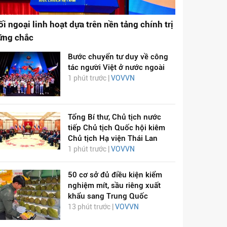
ối ngoại linh hoạt dựa trên nền tảng chính trị
ững chắc
Bước chuyển tư duy về công
tác người Việt ở nước ngoài
1 phút trước |
VOVVN
Tổng Bí thư, Chủ tịch nước
tiếp Chủ tịch Quốc hội kiêm
Chủ tịch Hạ viện Thái Lan
1 phút trước |
VOVVN
50 cơ sở đủ điều kiện kiểm
nghiệm mít, sầu riêng xuất
khẩu sang Trung Quốc
13 phút trước |
VOVVN