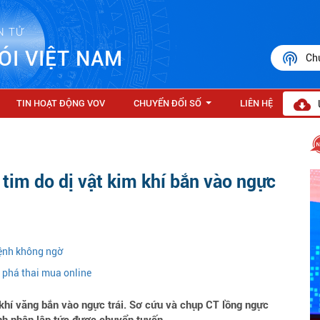
N TỬ
ÓI VIỆT NAM
Ch
TIN HOẠT ĐỘNG VOV
CHUYỂN ĐỔI SỐ
LIÊN HỆ
...
tim do dị vật kim khí bắn vào ngực
ệnh không ngờ
c phá thai mua online
khí văng bắn vào ngực trái. Sơ cứu và chụp CT lồng ngực