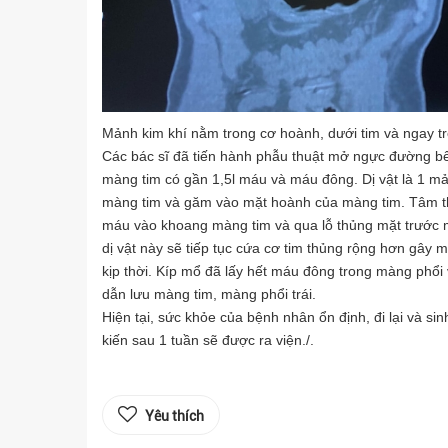
Mảnh kim khí nằm trong cơ hoành, dưới tim và ngay t
Các bác sĩ đã tiến hành phẫu thuật mở ngực đường bê
màng tim có gần 1,5l máu và máu đông. Dị vật là 1 m
màng tim và găm vào mặt hoành của màng tim. Tâm thất 
máu vào khoang màng tim và qua lỗ thủng mặt trước m
dị vật này sẽ tiếp tục cứa cơ tim thủng rộng hơn gây 
kịp thời. Kíp mổ đã lấy hết máu đông trong màng phổi 
dẫn lưu màng tim, màng phổi trái.
Hiện tại, sức khỏe của bệnh nhân ổn định, đi lại và s
kiến sau 1 tuần sẽ được ra viện./.
Yêu thích