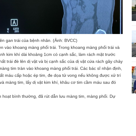
rên gan trái của bệnh nhân. (Ảnh: BVCC)
n vào khoang màng phổi trái. Trong khoang màng phổi trái và
ảnh kim khí dài khoảng 1cm có cạnh sắc, làm rách mặt trước
trái đè lên dị vật và bị cạnh sắc của dị vật cứa rách gây chảy
àng tim tràn vào khoang màng phổi trái. Các bác sĩ nhận định,
mất máu cấp hoặc ép tim, đe dọa tử vong nếu không được xử trí
và màng tim, lấy dị vật kim khí, khâu cơ tim cầm máu sau đó
inh hoạt bình thường, đã rút dẫn lưu màng tim, màng phổi. Dự