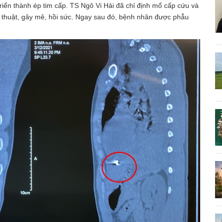
triển thành ép tim cấp. TS Ngô Vi Hải đã chỉ định mổ cấp cứu và
u thuật, gây mê, hồi sức. Ngay sau đó, bệnh nhân được phẫu