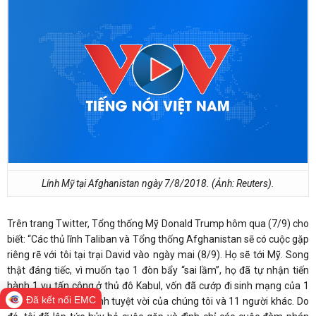
Lính Mỹ tại Afghanistan ngày 7/8/2018. (Ảnh: Reuters).
Trên trang Twitter, Tổng thống Mỹ Donald Trump hôm qua (7/9) cho
biết: “Các thủ lĩnh Taliban và Tổng thống Afghanistan sẽ có cuộc gặp
riêng rẽ với tôi tại trại David vào ngày mai (8/9). Họ sẽ tới Mỹ. Song
thật đáng tiếc, vì muốn tạo 1 đòn bẩy “sai lầm”, họ đã tự nhận tiến
hành 1 vụ tấn công ở thủ đô Kabul, vốn đã cướp đi sinh mạng của 1
Đã kết nối EMC
trong những người lính tuyệt vời của chúng tôi và 11 người khác. Do