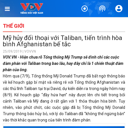
THẾ GIỚI
Mỹ hủy đối thoại với Taliban, tiến trình hòa
bình Afghanistan bế tắc
25/09/2019 | VOVVN
VOV.VN - Hiện chưa rõ Tổng thống Mỹ Trump sẽ đình chỉ các cuộc
đàm phán với Taliban trong bao lâu, hay đây chỉ là 1 chiến thuật đàm
phán của ông.
Hôm qua (7/9), Tổng thống Mỹ Donald Trump đã bất ngờ thông báo
về kế hoạch gặp bí mật và riêng rẽ với Tổng thống Afghanistan và
các thủ lĩnh Taliban tại trại David, dự kiến diễn ra trong ngày hôm nay
(8/9). Kế hoạch gặp “đầy hứa hẹn” này được lên chi tiết trong bối
cảnh Taliban và Mỹ đang ở rất gần với 1 thỏa thuận hòa bình. Tuy
nhiên, vào phút chót, các cuộc gặp đã bị Tổng thống Mỹ Donald
Trump thông báo hủy bỏ, với lý do Taliban đã “không thể ngừng bắn”
vào thời khắc quan trọng của tiến trình đàm phán.