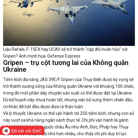
Liệu Rafale, F-15EX hay UCAV sẽ trở thành “cặp đôi hoàn hảo” với
Gripen? Ảnh minh họa: Defense Express
Gripen – trụ cột tương lai của Không quân
Ukraine
Tiêm kích đa năng JAS 39E/F Gripen của Thụy Điển được kỳ vọng sẽ
trở thành xương sống của Không quân Ukraine với khoảng 100 chiếc,
trong đó một phần dây chuyền sản xuất có thể được đặt tại Ukraine.
Dù kế hoạch này chưa hoàn tất, nhưng việc bổ sung thêm chiến đấu
cơ khác đã bắt đầu được đưa ra thảo luận.
Về lý thuyết, Ukraine có thể vận hành tới 250 tiêm kích, nhưng con số
này vượt xa khả năng ngân sách thực tế. Chi phí vận hành là gánh
nặng lớn - các cường quốc châu Âu như Anh, Đức, Pháp hay Thụy
Đã kết nối EMC
Điển đều sở hữu phi đội nhỏ hơn nhiều, cho thấy chi phí duy trì lực