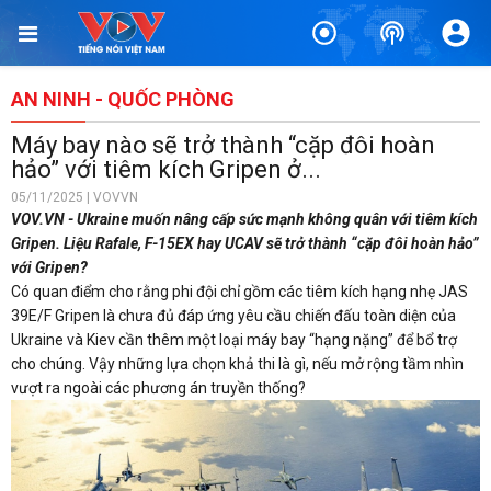
AN NINH - QUỐC PHÒNG
Máy bay nào sẽ trở thành “cặp đôi hoàn
hảo” với tiêm kích Gripen ở...
05/11/2025 | VOVVN
VOV.VN - Ukraine muốn nâng cấp sức mạnh không quân với tiêm kích
Gripen. Liệu Rafale, F-15EX hay UCAV sẽ trở thành “cặp đôi hoàn hảo”
với Gripen?
Có quan điểm cho rằng phi đội chỉ gồm các tiêm kích hạng nhẹ JAS
39E/F Gripen là chưa đủ đáp ứng yêu cầu chiến đấu toàn diện của
Ukraine và Kiev cần thêm một loại máy bay “hạng nặng” để bổ trợ
cho chúng. Vậy những lựa chọn khả thi là gì, nếu mở rộng tầm nhìn
vượt ra ngoài các phương án truyền thống?