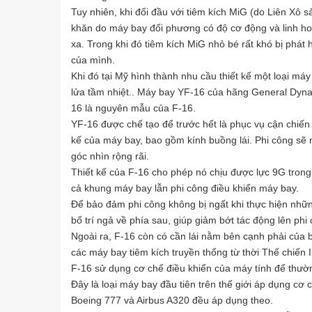
Tuy nhiên, khi đối đầu với tiêm kích MiG (do Liên Xô
khăn do máy bay đối phương có độ cơ động và linh ho
xa. Trong khi đó tiêm kích MiG nhỏ bé rất khó bị phát
của mình.
Khi đó tại Mỹ hình thành nhu cầu thiết kế một loại má
lửa tầm nhiệt.. Máy bay YF-16 của hãng General Dynam
16 là nguyên mẫu của F-16.
YF-16 được chế tạo để trước hết là phục vụ cận chiến t
kế của máy bay, bao gồm kính buồng lái. Phi công sẽ 
góc nhìn rộng rãi.
Thiết kế của F-16 cho phép nó chịu được lực 9G trong 
cả khung máy bay lẫn phi công điều khiển máy bay.
Để bảo đảm phi công không bị ngất khi thực hiện nhữn
bố trí ngả về phía sau, giúp giảm bớt tác động lên phi
Ngoài ra, F-16 còn có cần lái nằm bên cạnh phải của b
các máy bay tiêm kích truyền thống từ thời Thế chiến I
F-16 sử dụng cơ chế điều khiển của máy tính để thườn
Đây là loại máy bay đầu tiên trên thế giới áp dụng cơ
Boeing 777 và Airbus A320 đều áp dụng theo.