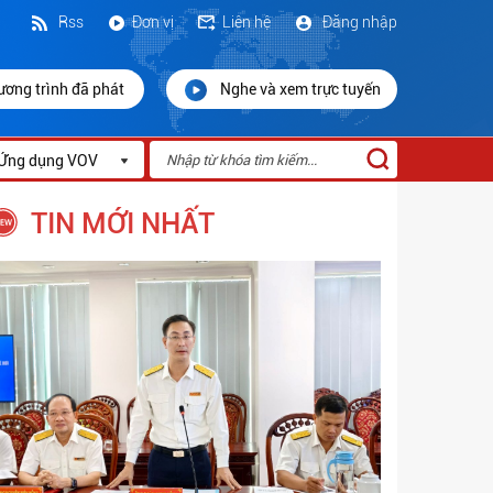
Rss
Đơn vị
Liên hệ
Đăng nhập
ương trình đã phát
Nghe và xem trực tuyến
Ứng dụng VOV
TIN MỚI NHẤT