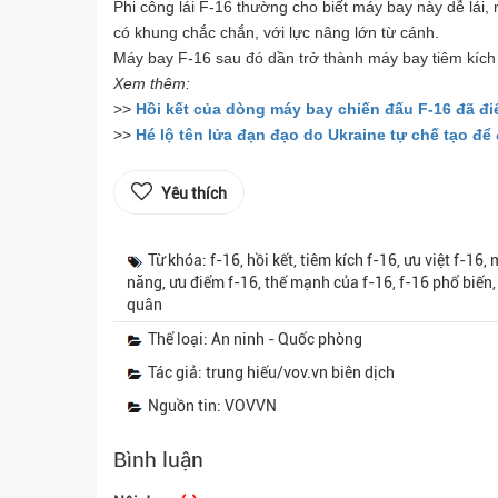
Phi công lái F-16 thường cho biết máy bay này dễ lái,
có khung chắc chắn, với lực nâng lớn từ cánh.
Máy bay F-16 sau đó dần trở thành máy bay tiêm kích 
Xem thêm:
>>
Hồi kết của dòng máy bay chiến đấu F-16 đã đ
>>
Hé lộ tên lửa đạn đạo do Ukraine tự chế tạo đ
Yêu thích
Từ khóa: f-16, hồi kết, tiêm kích f-16, ưu việt f-16
năng, ưu điểm f-16, thế mạnh của f-16, f-16 phổ biến
quân
Thể loại: An ninh - Quốc phòng
Tác giả: trung hiếu/vov.vn biên dịch
Nguồn tin: VOVVN
Bình luận