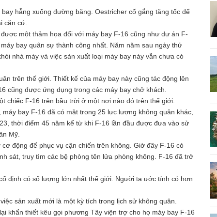
 bay hẫng xuống đường băng. Oestricher cố gắng tăng tốc để
i căn cứ.
a được một thảm họa đối với máy bay F-16 cũng như dự án F-
g máy bay quân sự thành công nhất. Năm năm sau ngày thử
hỏi nhà máy và việc sản xuất loại máy bay này vẫn chưa có
ân trên thế giới. Thiết kế của máy bay này cũng tác động lên
6 cũng được ứng dụng trong các máy bay chở khách.
 chiếc F-16 trên bầu trời ở một nơi nào đó trên thế giới.
 máy bay F-16 đã có mặt trong 25 lực lượng không quân khác,
23, thời điểm 45 năm kể từ khi F-16 lần đầu được đưa vào sử
ân Mỹ.
 cơ động để phục vụ cận chiến trên không. Giờ đây F-16 có
inh sát, truy tìm các bệ phòng tên lửa phòng không. F-16 đã trở
 định có số lượng lớn nhất thế giới. Người ta ước tính có hơn
iệc sản xuất mới là một kỳ tích trong lịch sử không quân.
lại khẩn thiết kêu gọi phương Tây viện trợ cho họ máy bay F-16