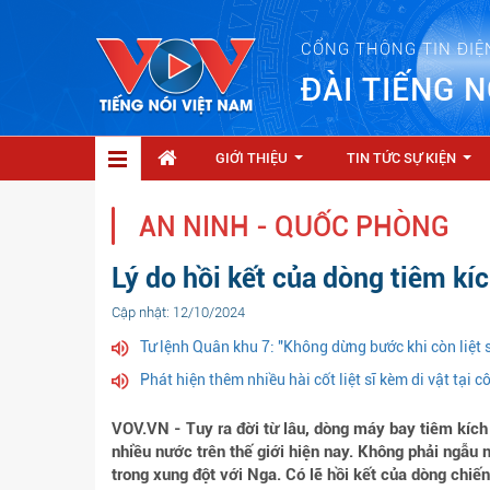
CỔNG THÔNG TIN ĐIỆ
ĐÀI TIẾNG N
GIỚI THIỆU
TIN TỨC SỰ KIỆN
...
...
AN NINH - QUỐC PHÒNG
Lý do hồi kết của dòng tiêm kí
Cập nhật: 12/10/2024
Tư lệnh Quân khu 7: "Không dừng bước khi còn liệt 
Phát hiện thêm nhiều hài cốt liệt sĩ kèm di vật tại c
VOV.VN - Tuy ra đời từ lâu, dòng máy bay tiêm kích 
nhiều nước trên thế giới hiện nay. Không phải ngẫu
trong xung đột với Nga. Có lẽ hồi kết của dòng chiế