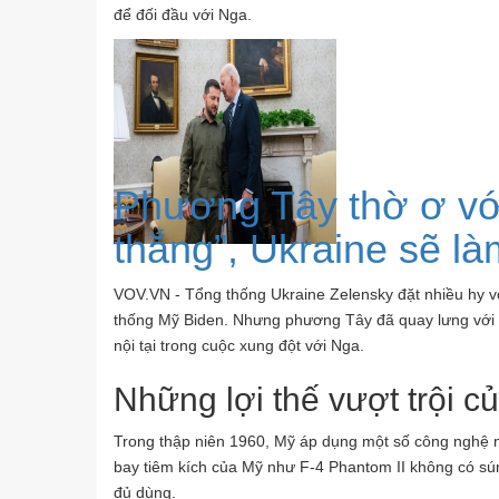
để đối đầu với Nga.
Phương Tây thờ ơ vớ
thắng”, Ukraine sẽ là
VOV.VN - Tổng thống Ukraine Zelensky đặt nhiều hy vọ
thống Mỹ Biden. Nhưng phương Tây đã quay lưng với p
nội tại trong cuộc xung đột với Nga.
Những lợi thế vượt trội củ
Trong thập niên 1960, Mỹ áp dụng một số công nghệ 
bay tiêm kích của Mỹ như F-4 Phantom II không có sún
đủ dùng.