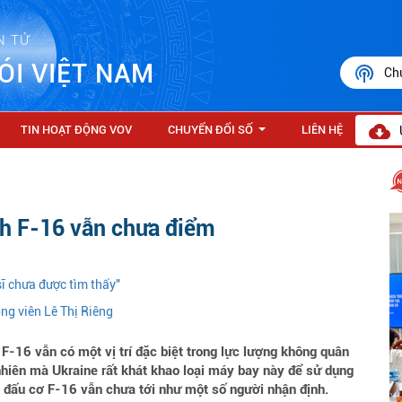
N TỬ
ÓI VIỆT NAM
Ch
TIN HOẠT ĐỘNG VOV
CHUYỂN ĐỔI SỐ
LIÊN HỆ
...
ch F-16 vẫn chưa điểm
sĩ chưa được tìm thấy"
ông viên Lê Thị Riêng
F-16 vẫn có một vị trí đặc biệt trong lực lượng không quân
 nhiên mà Ukraine rất khát khao loại máy bay này để sử dụng
n đấu cơ F-16 vẫn chưa tới như một số người nhận định.