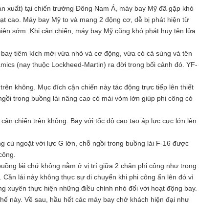
 sản xuất) tại chiến trường Đông Nam Á, máy bay Mỹ đã gặp khó
ạt cao. Máy bay Mỹ to và mang 2 động cơ, dễ bị phát hiện từ
 hiện sớm. Khi cận chiến, máy bay Mỹ cũng khó phát huy tên lửa
y bay tiêm kích mới vừa nhỏ và cơ động, vừa có cả súng và tên
ics (nay thuộc Lockheed-Martin) ra đời trong bối cảnh đó. YF-
rên không. Mục đích cận chiến này tác động trực tiếp lên thiết
ngồi trong buồng lái nâng cao có mái vòm lớn giúp phi công có
cận chiến trên không. Bay với tốc độ cao tạo áp lực cực lớn lên
g cú ngoặt với lực G lớn, chỗ ngồi trong buồng lái F-16 được
 công.
uồng lái chứ không nằm ở vị trí giữa 2 chân phi công như trong
. Cần lái này không thực sự di chuyển khi phi công ấn lên đó vì
g xuyên thực hiện những điều chỉnh nhỏ đối với hoạt động bay.
 chế này. Về sau, hầu hết các máy bay chở khách hiện đại như