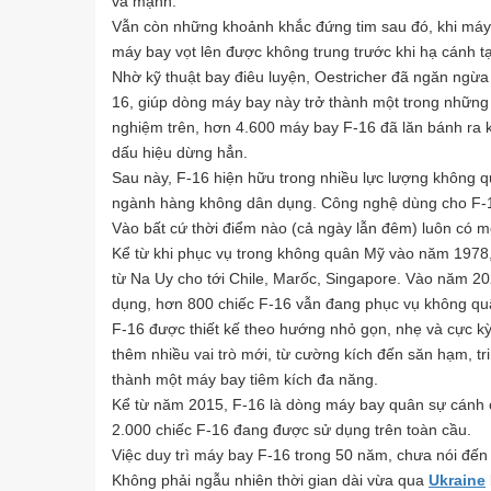
va mạnh.
Vẫn còn những khoảnh khắc đứng tim sau đó, khi máy
máy bay vọt lên được không trung trước khi hạ cánh tạ
Nhờ kỹ thuật bay điêu luyện, Oestricher đã ngăn ngừ
16, giúp dòng máy bay này trở thành một trong nhữn
nghiệm trên, hơn 4.600 máy bay F-16 đã lăn bánh ra k
dấu hiệu dừng hẳn.
Sau này, F-16 hiện hữu trong nhiều lực lượng không qu
ngành hàng không dân dụng. Công nghệ dùng cho F-1
Vào bất cứ thời điểm nào (cả ngày lẫn đêm) luôn có một
Kể từ khi phục vụ trong không quân Mỹ vào năm 1978,
từ Na Uy cho tới Chile, Marốc, Singapore. Vào năm 20
dụng, hơn 800 chiếc F-16 vẫn đang phục vụ không qu
F-16 được thiết kế theo hướng nhỏ gọn, nhẹ và cực kỳ
thêm nhiều vai trò mới, từ cường kích đến săn hạm, tr
thành một máy bay tiêm kích đa năng.
Kể từ năm 2015, F-16 là dòng máy bay quân sự cánh cố
2.000 chiếc F-16 đang được sử dụng trên toàn cầu.
Việc duy trì máy bay F-16 trong 50 năm, chưa nói đến v
Không phải ngẫu nhiên thời gian dài vừa qua
Ukraine