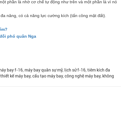
 một phần là nhờ cơ chế tự động như trên và một phần là vì nó
đa năng, có cả năng lực cường kích (tấn công mặt đất).
iểm?
ể đối phó quân Nga
, máy bay f-16, máy bay quân sự mỹ, lịch sử f-16, tiêm kích đa
, thiết kế máy bay, cấu tạo máy bay, công nghệ máy bay, không