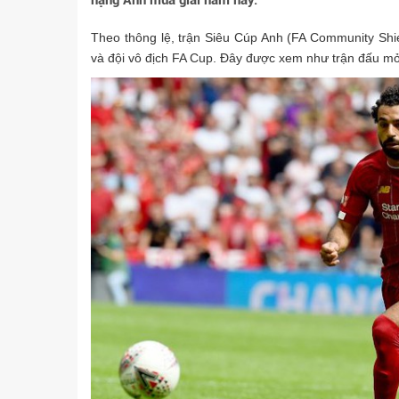
hạng Anh mùa giải năm nay.
Theo thông lệ, trận Siêu Cúp Anh (FA Community Shi
và đội vô địch FA Cup. Đây được xem như trận đấu m