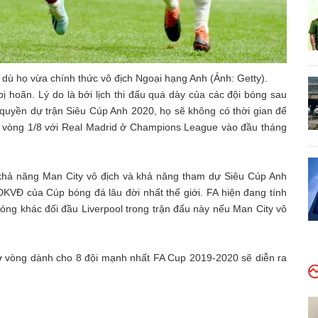
 dù họ vừa chính thức vô địch Ngoại hạng Anh (Ảnh: Getty).
 hoãn. Lý do là bởi lịch thi đấu quá dày của các đội bóng sau
quyền dự trận Siêu Cúp Anh 2020, họ sẽ không có thời gian để
 về vòng 1/8 với Real Madrid ở Champions League vào đầu tháng
khả năng Man City vô địch và khả năng tham dự Siêu Cúp Anh
ĐKVĐ của Cúp bóng đá lâu đời nhất thế giới. FA hiện đang tính
ng khác đối đầu Liverpool trong trận đấu này nếu Man City vô
u ở vòng dành cho 8 đội mạnh nhất FA Cup 2019-2020 sẽ diễn ra