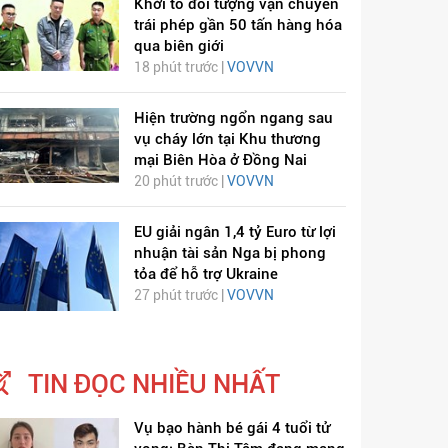
Khởi tố đối tượng vận chuyển
trái phép gần 50 tấn hàng hóa
qua biên giới
18 phút trước |
VOVVN
Hiện trường ngổn ngang sau
vụ cháy lớn tại Khu thương
mại Biên Hòa ở Đồng Nai
20 phút trước |
VOVVN
EU giải ngân 1,4 tỷ Euro từ lợi
nhuận tài sản Nga bị phong
tỏa để hỗ trợ Ukraine
27 phút trước |
VOVVN
TIN ĐỌC NHIỀU NHẤT
Vụ bạo hành bé gái 4 tuổi tử