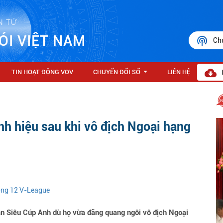
N TỬ
ÓI VIỆT NAM
Ch
TIN HOẠT ĐỘNG VOV
CHUYỂN ĐỔI SỐ
LIÊN HỆ
...
nh hiệu sau khi vô địch Ngoại hạng
vòng 12 V-League
ận Siêu Cúp Anh dù họ vừa đăng quang ngôi vô địch Ngoại