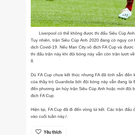
Liverpool có thể không được thi đấu Siêu Cúp Anh
Tuy nhiên, trận Siêu Cúp Anh 2020 đang có nguy cơ bị
dịch Covid-19. Nếu Man City vô địch FA Cup và được 
thi đấu trận này khi đội bóng này vẫn còn trận lượt
8.
Dù FA Cup chưa kết thúc nhưng FA đã tính sẵn đến 
của thầy trò Guardiola bởi đội bóng này vẫn đang là 
đến phương án hủy trận Siêu Cúp Anh hoặc mời đội bó
địch FA Cup.
Hiện tại, FA Cup đã đi đến vòng tứ kết. Các trận đấ
vào cuối tuần này./.
Yêu thích