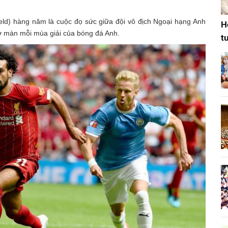
eld) hàng năm là cuộc đọ sức giữa đội vô địch Ngoại hạng Anh
H
ở màn mỗi mùa giải của bóng đá Anh.
t