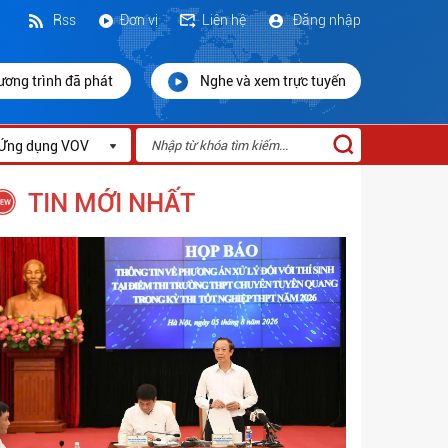
Rss
Đơn vị
Liên hệ
Đăng nhập
ương trình đã phát
Nghe và xem trực tuyến
Ứng dụng VOV
TIN MỚI NHẤT