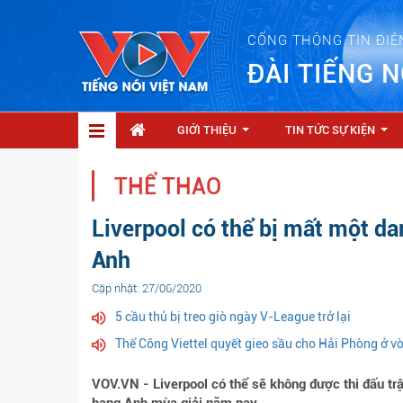
CỔNG THÔNG TIN ĐIỆ
ĐÀI TIẾNG N
GIỚI THIỆU
TIN TỨC SỰ KIỆN
...
...
THỂ THAO
Liverpool có thể bị mất một da
Anh
Cập nhật: 27/06/2020
5 cầu thủ bị treo giò ngày V-League trở lại
Thể Công Viettel quyết gieo sầu cho Hải Phòng ở 
VOV.VN - Liverpool có thể sẽ không được thi đấu tr