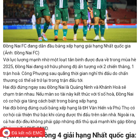
Đồng Nai FC đang dẫn đầu bảng xếp hạng giải hạng Nhất quốc gia
(Ảnh: Đồng Nai FC)
Với lực lượng mạnh nhờ một loạt tân binh được đưa về trong mùa hè
2025, Đồng Nai đang sỡ hữu phong độ ấn tượng với 2 chiến thắng, 1
trận hoà. Công Phượng sau quãng thời gian nghỉ thi đấu do chấn
thương có thể sẽ trở lại trong trận đấu tới.
Hai đội đứng ngay sau Đồng Nai là Quảng Ninh và Khánh Hoà sẽ
chạm trán nhau. Nếu màn so tài này kết thúc với tỉ số hoà, Đồng Nai
có cơ hội gia tăng cách biệt trong bảng xếp hạng.
Hai đội bóng đứng cuối bảng xếp hạng là ĐH Văn Hiến và Phú Thọ có
cơ hội cải thiện thứ bậc khi cùng được thi đấu trên sân nhà. Ngoài ra,
cả hai đội đều không phải gặp những đối thủ quá mạnh khi gặp Đồng
Tháp và Trẻ PVF-CAND.
Đã kết nối EMC
Lịch thi đấu vòng 4 giải hạng Nhất quốc gia: