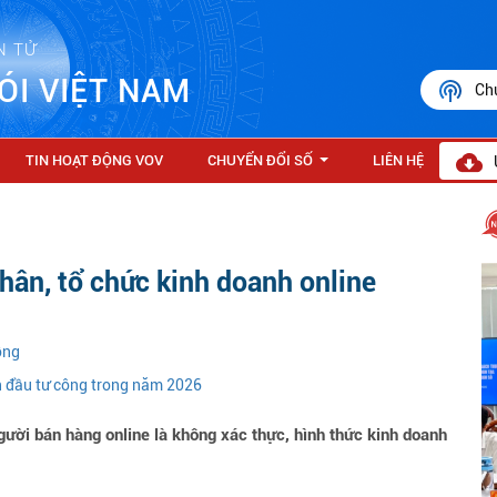
N TỬ
ÓI VIỆT NAM
Ch
TIN HOẠT ĐỘNG VOV
CHUYỂN ĐỔI SỐ
LIÊN HỆ
...
hân, tổ chức kinh doanh online
ồng
n đầu tư công trong năm 2026
ười bán hàng online là không xác thực, hình thức kinh doanh