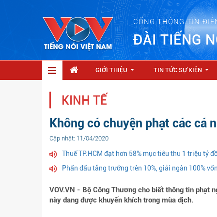
CỔNG THÔNG TIN ĐIỆ
ĐÀI TIẾNG N
GIỚI THIỆU
TIN TỨC SỰ KIỆN
...
...
KINH TẾ
Không có chuyện phạt các cá n
Cập nhật: 11/04/2020
Thuế TP.HCM đạt hơn 58% mục tiêu thu 1 triệu tỷ đ
Phấn đấu tăng trưởng trên 10%, giải ngân 100% vố
VOV.VN - Bộ Công Thương cho biết thông tin phạt ng
này đang được khuyến khích trong mùa dịch.