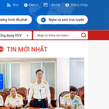
Rss
Đơn vị
Liên hệ
Đăng nhập
ương trình đã phát
Nghe và xem trực tuyến
Ứng dụng VOV
TIN MỚI NHẤT