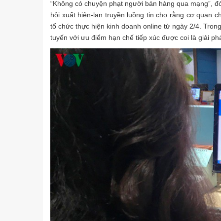
“Không có chuyện phạt người bán hàng qua mạng”, đó 
hội xuất hiện-lan truyền luồng tin cho rằng cơ quan c
tổ chức thực hiện kinh doanh online từ ngày 2/4. Tron
tuyến với ưu điểm hạn chế tiếp xúc được coi là giải p