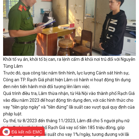
Khởi tố vụ án, khởi tố bị can, ra lệnh cấm đi khỏi nơi trú đối với Nguyễn
Tùng Lâm
Trước đó, qua công tác nắm tình hình, lực lượng Cảnh sát hình sự,
Công an TP. Rạch Giá phát hiện Lâm có hành vi hoạt động tín dụng
đen nên tiến hành mời đối tượng lên làm việc.
Quá trình điều tra, Lâm thừa nhận, từ Hà Nội vào thành phố Rạch Giá
vào đầu năm 2023 để hoạt động tín dụng đen, với các hình thức cho
vay “tiền góp ngày” và “tiền đứng” lãi suất cao vượt quá quy định của
pháp luật.
Cụ thể, từ 8/2023 đến tháng 11/2023, Lâm đã cho 5 người phụ nữ
trên địa bàn thành phố Rạch Giá vay số tiền 185 triệu đồng, góp
Đã kết nối EMC
trong vòng 25 ngày, lãi suất cho vay 1%/ngày, tương đương với lãi