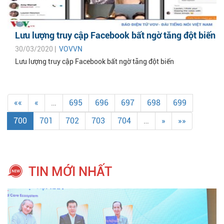
Lưu lượng truy cập Facebook bất ngờ tăng đột biến
30/03/2020 |
VOVVN
Lưu lượng truy cập Facebook bất ngờ tăng đột biến
««
«
…
695
696
697
698
699
700
701
702
703
704
…
»
»»
TIN MỚI NHẤT