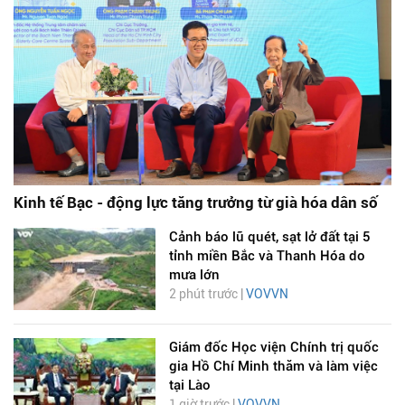
Kinh tế Bạc - động lực tăng trưởng từ già hóa dân số
Cảnh báo lũ quét, sạt lở đất tại 5
tỉnh miền Bắc và Thanh Hóa do
mưa lớn
2 phút trước |
VOVVN
Giám đốc Học viện Chính trị quốc
gia Hồ Chí Minh thăm và làm việc
tại Lào
1 giờ trước |
VOVVN