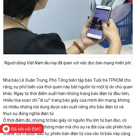
Người dùng Việt Nam lâu nay đã quen với việc đọc báo mạng miễn phí.
Nhà báo Lê Xuân Trung, Phó Tổng biên tập báo Tuổi trẻ TPHCM cho
rằng, sự phổ biến của thói quen này bắt nguồn từ một lý do chủ quan
khác. Ngay từ thời điểm xuất hiện những trang báo điện tử đầu tiên,
nhiều tòa soạn chỉ “di cư” trang báo giấy của mình lên mạng, không
có nhiều những nội dung được sản xuất riêng cho báo điện tử và
thực sự đúng nghĩa điện tử.
Ở thời điểm đó, những tờ báo giấy có nguồn thu lớn từ bạn đọc, có
lượng quảng cáo lớn không mặn mà cho sự ra đời của các phiên bản
Đã kết nối EMC
online. Do ít được đầu tư, phiên bản điện tử của các tờ báo này cũng