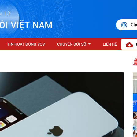
N TỬ
ÓI VIỆT NAM
Ch
TIN HOẠT ĐỘNG VOV
CHUYỂN ĐỔI SỐ
LIÊN HỆ
...