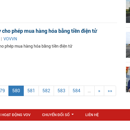
 cho phép mua hàng hóa bằng tiền điện tử
 |
VOVVN
ho phép mua hàng hóa bằng tiền điện tử
79
580
581
582
583
584
…
»
»»
N HOẠT ĐỘNG VOV
CHUYỂN ĐỔI SỐ
LIÊN HỆ
...