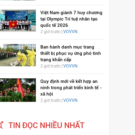
Việt Nam giành 7 huy chương
tại Olympic Trí tuệ nhân tạo
quốc tế 2026
2 giờ trước |
VOVVN
Ban hành danh mục trang
thiết bị phục vụ ứng phó tình
ỊCH VIÊM PHỔI COVID-
HÁT LÊN VIỆT NAM
trạng khẩn cấp
2 giờ trước |
VOVVN
19
Quy định mới về kết hợp an
ninh trong phát triển kinh tế -
xã hội
2 giờ trước |
VOVVN
TIN ĐỌC NHIỀU NHẤT