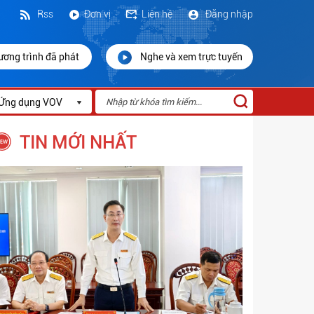
Rss
Đơn vị
Liên hệ
Đăng nhập
ương trình đã phát
Nghe và xem trực tuyến
Ứng dụng VOV
TIN MỚI NHẤT