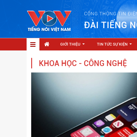
CỔNG THÔNG TIN ĐIỆ
ĐÀI TIẾNG N
GIỚI THIỆU
TIN TỨC SỰ KIỆN
...
...
KHOA HỌC - CÔNG NGHỆ