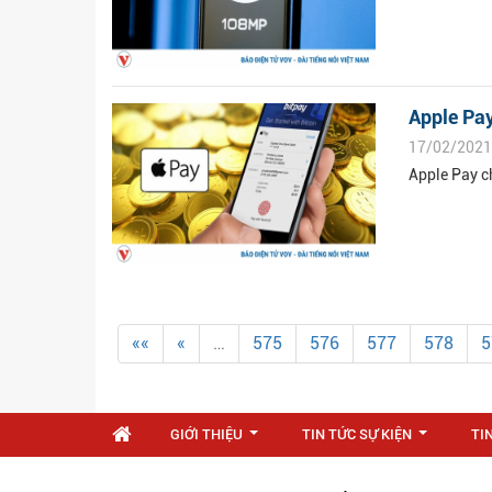
Apple Pay
17/02/2021
Apple Pay c
««
«
…
575
576
577
578
5
GIỚI THIỆU
TIN TỨC SỰ KIỆN
TI
...
...