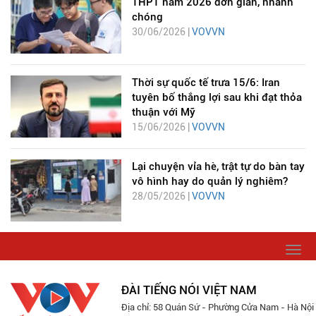
THPT năm 2026 đơn giản, nhanh
chóng
30/06/2026 |
VOVVN
Thời sự quốc tế trưa 15/6: Iran
tuyên bố thắng lợi sau khi đạt thỏa
thuận với Mỹ
15/06/2026 |
VOVVN
Lại chuyện vỉa hè, trật tự do bàn tay
vô hình hay do quản lý nghiêm?
28/05/2026 |
VOVVN
Togg
navi
ĐÀI TIẾNG NÓI VIỆT NAM
Địa chỉ: 58 Quán Sứ - Phường Cửa Nam - Hà Nội