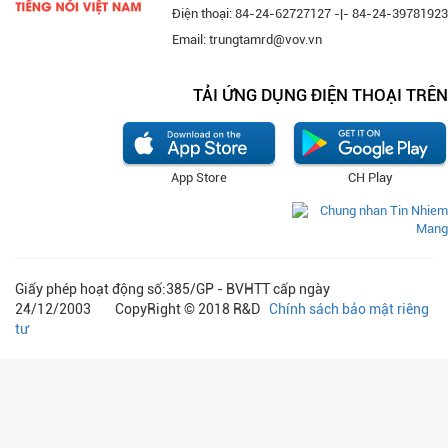
Điện thoại: 84-24-62727127 -|- 84-24-39781923
Email: trungtamrd@vov.vn
TẢI ỨNG DỤNG ĐIỆN THOẠI TRÊN
App Store
CH Play
Giấy phép hoạt động số:385/GP - BVHTT cấp ngày
24/12/2003 CopyRight © 2018 R&D
Chính sách bảo mật riêng
tư