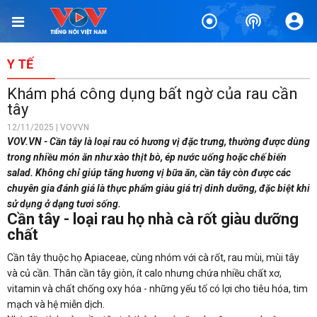
Y TẾ
Khám phá công dụng bất ngờ của rau cần
tây
12/11/2025 | VOVVN
VOV.VN - Cần tây là loại rau có hương vị đặc trưng, thường được dùng
trong nhiều món ăn như xào thịt bò, ép nước uống hoặc chế biến
salad. Không chỉ giúp tăng hương vị bữa ăn, cần tây còn được các
chuyên gia đánh giá là thực phẩm giàu giá trị dinh dưỡng, đặc biệt khi
sử dụng ở dạng tươi sống.
Cần tây - loại rau họ nhà cà rốt giàu dưỡng
chất
Cần tây thuộc họ Apiaceae, cùng nhóm với cà rốt, rau mùi, mùi tây
và củ cần. Thân cần tây giòn, ít calo nhưng chứa nhiều chất xơ,
vitamin và chất chống oxy hóa - những yếu tố có lợi cho tiêu hóa, tim
mạch và hệ miễn dịch.