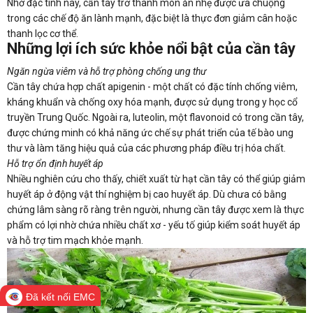
Nhờ đặc tính này, cần tây trở thành món ăn nhẹ được ưa chuộng
trong các chế độ ăn lành mạnh, đặc biệt là thực đơn giảm cân hoặc
thanh lọc cơ thể.
Những lợi ích sức khỏe nổi bật của cần tây
Ngăn ngừa viêm và hỗ trợ phòng chống ung thư
Cần tây chứa hợp chất apigenin - một chất có đặc tính chống viêm,
kháng khuẩn và chống oxy hóa mạnh, được sử dụng trong y học cổ
truyền Trung Quốc. Ngoài ra, luteolin, một flavonoid có trong cần tây,
được chứng minh có khả năng ức chế sự phát triển của tế bào ung
thư và làm tăng hiệu quả của các phương pháp điều trị hóa chất.
Hỗ trợ ổn định huyết áp
Nhiều nghiên cứu cho thấy, chiết xuất từ hạt cần tây có thể giúp giảm
huyết áp ở động vật thí nghiệm bị cao huyết áp. Dù chưa có bằng
chứng lâm sàng rõ ràng trên người, nhưng cần tây được xem là thực
phẩm có lợi nhờ chứa nhiều chất xơ - yếu tố giúp kiểm soát huyết áp
và hỗ trợ tim mạch khỏe mạnh.
Đã kết nối EMC