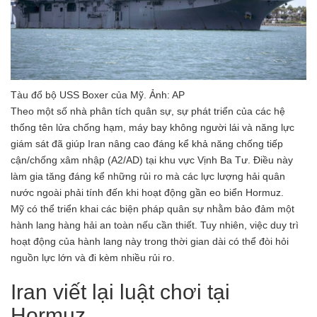
Tàu đổ bộ USS Boxer của Mỹ. Ảnh: AP
Theo một số nhà phân tích quân sự, sự phát triển của các hệ
thống tên lửa chống hạm, máy bay không người lái và năng lực
giám sát đã giúp Iran nâng cao đáng kể khả năng chống tiếp
cận/chống xâm nhập (A2/AD) tại khu vực Vịnh Ba Tư. Điều này
làm gia tăng đáng kể những rủi ro mà các lực lượng hải quân
nước ngoài phải tính đến khi hoạt động gần eo biển Hormuz.
Mỹ có thể triển khai các biện pháp quân sự nhằm bảo đảm một
hành lang hàng hải an toàn nếu cần thiết. Tuy nhiên, việc duy trì
hoạt động của hành lang này trong thời gian dài có thể đòi hỏi
nguồn lực lớn và đi kèm nhiều rủi ro.
Iran viết lại luật chơi tại
Hormuz