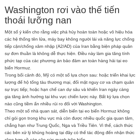
Washington rơi vào thế tiến
thoái lưỡng nan
Một số ý kiến cho rằng việc phá hủy hoàn toàn hoặc vô hiệu hóa
các hệ thống tên lửa, máy bay không người lái và năng lực chống
tiếp cận/chống xâm nhập (A2/AD) của Iran bằng biện pháp quân
sự đơn thuần là không dễ thực hiện. Điều này làm gia tăng tính
phức tạp của các phương án bảo đảm an toàn hàng hải tại eo
biển Hormuz.
Trong bối cảnh đó, Mỹ có một số lựa chọn sau: hoặc triển khai lực
lượng để hộ tống tàu thương mại, đối mặt nguy cơ va chạm quân
sự trực tiếp; hoặc hạn chế can dự sâu và khiến Iran ngày càng
gia tăng ảnh hưởng tại khu vực chiến lược này. Bất kỳ lựa chọn
nào cũng tiềm ẩn nhiều rủi ro đối với Washington.
Theo một số nhà quan sát, diễn biến tại eo biển Hormuz không
chỉ gói gọn trong khu vực mà còn được nhiều quốc gia quan tâm,
chẳng hạn như Trung Quốc, Nga và Triều Tiên. Vì thế, cách thức
các bên xử lý khủng hoảng tại đây có thể tác động đến nhận thức
rộng hơn về cán cân sức mạnh trên biển.