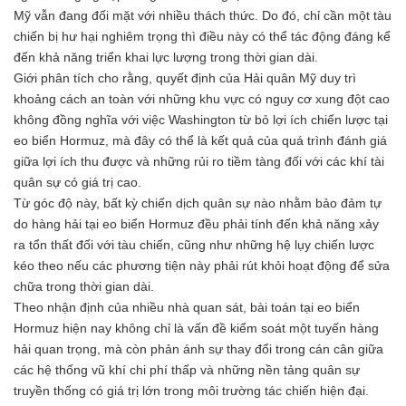
Mỹ vẫn đang đối mặt với nhiều thách thức. Do đó, chỉ cần một tàu
chiến bị hư hại nghiêm trọng thì điều này có thể tác động đáng kể
đến khả năng triển khai lực lượng trong thời gian dài.
Giới phân tích cho rằng, quyết định của Hải quân Mỹ duy trì
khoảng cách an toàn với những khu vực có nguy cơ xung đột cao
không đồng nghĩa với việc Washington từ bỏ lợi ích chiến lược tại
eo biển Hormuz, mà đây có thể là kết quả của quá trình đánh giá
giữa lợi ích thu được và những rủi ro tiềm tàng đối với các khí tài
quân sự có giá trị cao.
Từ góc độ này, bất kỳ chiến dịch quân sự nào nhằm bảo đảm tự
do hàng hải tại eo biển Hormuz đều phải tính đến khả năng xảy
ra tổn thất đối với tàu chiến, cũng như những hệ lụy chiến lược
kéo theo nếu các phương tiện này phải rút khỏi hoạt động để sửa
chữa trong thời gian dài.
Theo nhận định của nhiều nhà quan sát, bài toán tại eo biển
Hormuz hiện nay không chỉ là vấn đề kiểm soát một tuyến hàng
hải quan trọng, mà còn phản ánh sự thay đổi trong cán cân giữa
các hệ thống vũ khí chi phí thấp và những nền tảng quân sự
truyền thống có giá trị lớn trong môi trường tác chiến hiện đại.