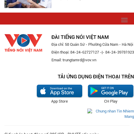
Togg
navi
ĐÀI TIẾNG NÓI VIỆT NAM
Địa chỉ: 58 Quán Sứ - Phường Cửa Nam - Hà Nội
Điện thoại: 84-24-62727127 -|- 84-24-39781923
Email: trungtamrd@vov.vn
TẢI ỨNG DỤNG ĐIỆN THOẠI TRÊN
App Store
CH Play