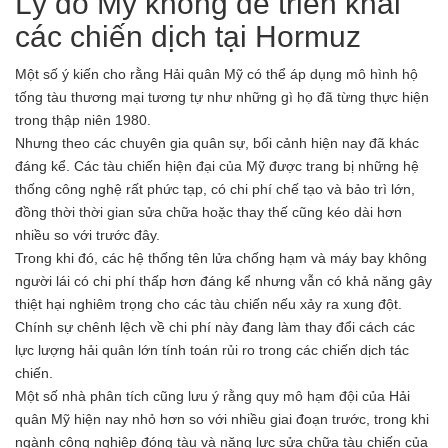
Lý do Mỹ không dễ triển khai
các chiến dịch tại Hormuz
Một số ý kiến cho rằng Hải quân Mỹ có thể áp dụng mô hình hộ
tống tàu thương mại tương tự như những gì họ đã từng thực hiện
trong thập niên 1980.
Nhưng theo các chuyên gia quân sự, bối cảnh hiện nay đã khác
đáng kể. Các tàu chiến hiện đại của Mỹ được trang bị những hệ
thống công nghệ rất phức tạp, có chi phí chế tạo và bảo trì lớn,
đồng thời thời gian sửa chữa hoặc thay thế cũng kéo dài hơn
nhiều so với trước đây.
Trong khi đó, các hệ thống tên lửa chống hạm và máy bay không
người lái có chi phí thấp hơn đáng kể nhưng vẫn có khả năng gây
thiệt hại nghiêm trọng cho các tàu chiến nếu xảy ra xung đột.
Chính sự chênh lệch về chi phí này đang làm thay đổi cách các
lực lượng hải quân lớn tính toán rủi ro trong các chiến dịch tác
chiến.
Một số nhà phân tích cũng lưu ý rằng quy mô hạm đội của Hải
quân Mỹ hiện nay nhỏ hơn so với nhiều giai đoạn trước, trong khi
ngành công nghiệp đóng tàu và năng lực sửa chữa tàu chiến của