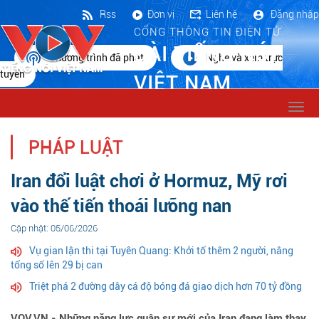
Rss
Đơn vị
Liên hệ
Đăng nhập
CỔNG THÔNG TIN ĐIỆN TỬ
ĐÀI TIẾNG NÓI
Chương trình đã phát
Nghe và xem trực
tuyến
VIỆT NAM
Togg
navi
PHÁP LUẬT
Iran đổi luật chơi ở Hormuz, Mỹ rơi
vào thế tiến thoái lưỡng nan
Cập nhật: 05/06/2026
Vụ gian lận thi tại Tuyên Quang: Khởi tố thêm 2 người, nâng
tổng số lên 29 bị can
Triệt phá 2 đường dây cá độ bóng đá giao dịch hơn 70 tỷ đồng
VOV.VN - Những năng lực quân sự mới của Iran đang làm thay