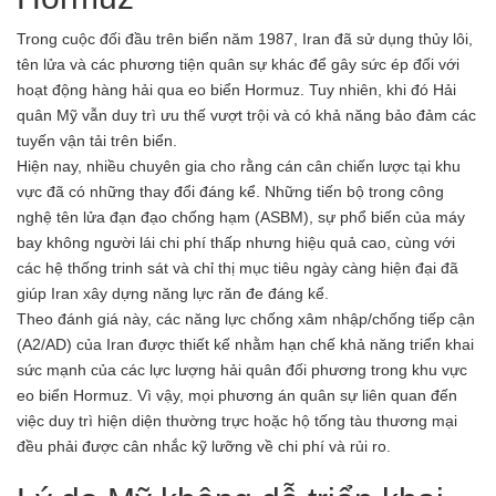
Trong cuộc đối đầu trên biển năm 1987, Iran đã sử dụng thủy lôi,
tên lửa và các phương tiện quân sự khác để gây sức ép đối với
hoạt động hàng hải qua eo biển Hormuz. Tuy nhiên, khi đó Hải
quân Mỹ vẫn duy trì ưu thế vượt trội và có khả năng bảo đảm các
tuyến vận tải trên biển.
Hiện nay, nhiều chuyên gia cho rằng cán cân chiến lược tại khu
vực đã có những thay đổi đáng kể. Những tiến bộ trong công
nghệ tên lửa đạn đạo chống hạm (ASBM), sự phổ biến của máy
bay không người lái chi phí thấp nhưng hiệu quả cao, cùng với
các hệ thống trinh sát và chỉ thị mục tiêu ngày càng hiện đại đã
giúp Iran xây dựng năng lực răn đe đáng kể.
Theo đánh giá này, các năng lực chống xâm nhập/chống tiếp cận
(A2/AD) của Iran được thiết kế nhằm hạn chế khả năng triển khai
sức mạnh của các lực lượng hải quân đối phương trong khu vực
eo biển Hormuz. Vì vậy, mọi phương án quân sự liên quan đến
việc duy trì hiện diện thường trực hoặc hộ tống tàu thương mại
đều phải được cân nhắc kỹ lưỡng về chi phí và rủi ro.