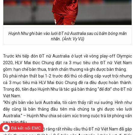
Huỳnh Như ghi bàn vào lưới ĐT nữ Australia sau cú bấm bóng mãn
nhãn. (Ảnh: Vy Vũ)
Trước khi tiếp đón ĐT nữ Australia ở lượt về vòng play-off Olympic
2020, HLV Mai Đức Chung đặt ra 3 mục tiêu cho ĐT nữ Việt Nam
gồm: hạn chế bàn thua, tránh chấn thương và ghi được bàn thắng.
Dù phải nhận thất bại 1-2 trước đối thủ có đẳng cấp vượt trội nhưng
cả 3 mục tiêu mà HLV Mai Đức Chung đề ra đều được hoàn thành.
Trong đó, tiền đạo Huỳnh Như là tác giả bàn thắng “để đời” cho ĐT nữ
Việt Nam.
“Khi ghi bàn vào lưới Australia, tôi cảm thấy rất vui sướng. Hình như
đây cũng là bàn thắng đầu tiên mà chúng ta ghi được vào lưới
Australia.” – Huỳnh Như chia sẻ cảm xúc trong cuộc trả lời phỏng vấn
sau trận đấu.
Đã kết nối EMC
Huỳnh Như cũng tiết lộ rằng rất nhiều cầu thủ ĐT nữ Việt Nam đã gặp