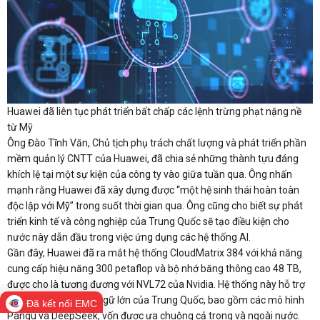
Huawei đã liên tục phát triển bất chấp các lệnh trừng phạt nặng nề
từ Mỹ
Ông Đào Tĩnh Văn, Chủ tịch phụ trách chất lượng và phát triển phần
mềm quản lý CNTT của Huawei, đã chia sẻ những thành tựu đáng
khích lệ tại một sự kiện của công ty vào giữa tuần qua. Ông nhấn
mạnh rằng Huawei đã xây dựng được “một hệ sinh thái hoàn toàn
độc lập với Mỹ” trong suốt thời gian qua. Ông cũng cho biết sự phát
triển kinh tế và công nghiệp của Trung Quốc sẽ tạo điều kiện cho
nước này dẫn đầu trong việc ứng dụng các hệ thống AI.
Gần đây, Huawei đã ra mắt hệ thống CloudMatrix 384 với khả năng
cung cấp hiệu năng 300 petaflop và bộ nhớ băng thông cao 48 TB,
được cho là tương đương với NVL72 của Nvidia. Hệ thống này hỗ trợ
nhiều mô hình ngôn ngữ lớn của Trung Quốc, bao gồm các mô hình
Đã kết nối EMC
Pangu và DeepSeek, vốn được ưa chuộng cả trong và ngoài nước.