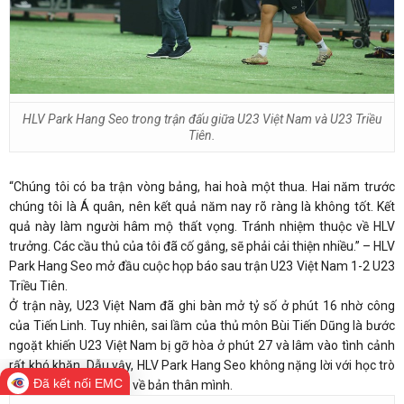
HLV Park Hang Seo trong trận đấu giữa U23 Việt Nam và U23 Triều
Tiên.
“Chúng tôi có ba trận vòng bảng, hai hoà một thua. Hai năm trước
chúng tôi là Á quân, nên kết quả năm nay rõ ràng là không tốt. Kết
quả này làm người hâm mộ thất vọng. Tránh nhiệm thuộc về HLV
trưởng. Các cầu thủ của tôi đã cố gắng, sẽ phải cải thiện nhiều.” – HLV
Park Hang Seo mở đầu cuộc họp báo sau trận U23 Việt Nam 1-2 U23
Triều Tiên.
Ở trận này, U23 Việt Nam đã ghi bàn mở tỷ số ở phút 16 nhờ công
của Tiến Linh. Tuy nhiên, sai lầm của thủ môn Bùi Tiến Dũng là bước
ngoặt khiến U23 Việt Nam bị gỡ hòa ở phút 27 và lâm vào tình cảnh
rất khó khăn. Dẫu vậy, HLV Park Hang Seo không nặng lời với học trò
Đã kết nối EMC
mà nhận trách nhiệm về bản thân mình.