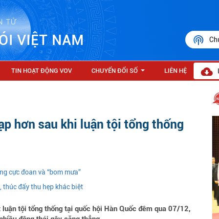
N TỬ
ÓI VIỆT NAM
Ch
TIN HOẠT ĐỘNG VOV
CHUYỂN ĐỔI SỐ
LIÊN HỆ
...
p hơn sau khi luận tội tổng thống
nóng cực đoan và “bom mưa”
 thúc đẩy thu hẹp khác biệt
t luận tội tổng thống tại quốc hội Hàn Quốc đêm qua 07/12,