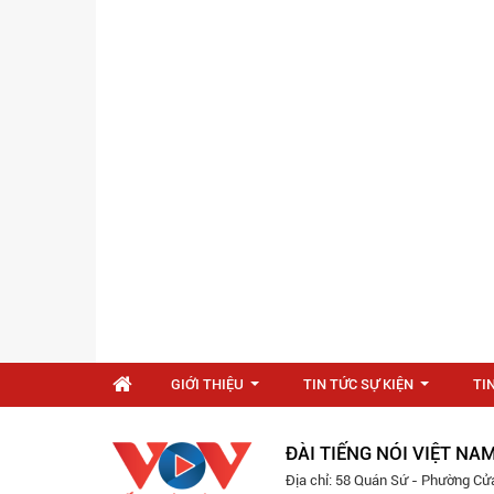
GIỚI THIỆU
TIN TỨC SỰ KIỆN
TI
...
...
ĐÀI TIẾNG NÓI VIỆT NA
Địa chỉ: 58 Quán Sứ - Phường Cử