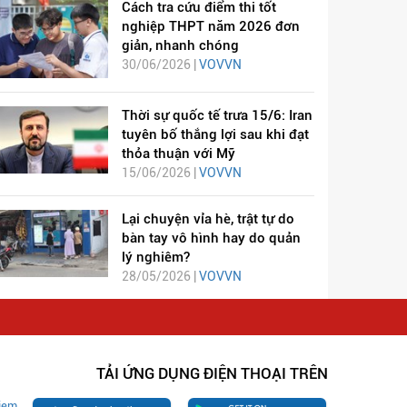
Cách tra cứu điểm thi tốt
nghiệp THPT năm 2026 đơn
giản, nhanh chóng
30/06/2026 |
VOVVN
Thời sự quốc tế trưa 15/6: Iran
tuyên bố thắng lợi sau khi đạt
thỏa thuận với Mỹ
15/06/2026 |
VOVVN
Lại chuyện vỉa hè, trật tự do
bàn tay vô hình hay do quản
lý nghiêm?
28/05/2026 |
VOVVN
TẢI ỨNG DỤNG ĐIỆN THOẠI TRÊN