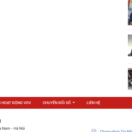
N HOẠT ĐỘNG VOV
CHUYỂN ĐỔI SỐ
LIÊN HỆ
...
M
a Nam - Hà Nội