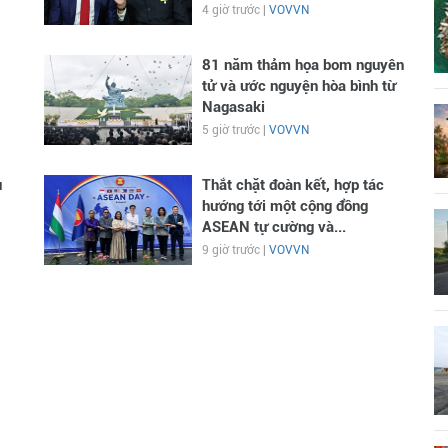
4 giờ trước |
VOVVN
81 năm thảm họa bom nguyên
tử và ước nguyện hòa bình từ
Nagasaki
5 giờ trước |
VOVVN
ủ
Thắt chặt đoàn kết, hợp tác
hướng tới một cộng đồng
ASEAN tự cường và...
9 giờ trước |
VOVVN