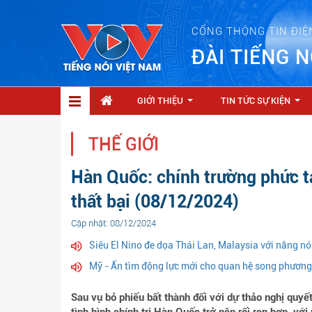
CỔNG THÔNG TIN ĐIỆ
ĐÀI TIẾNG N
GIỚI THIỆU
TIN TỨC SỰ KIỆN
...
...
THẾ GIỚI
Hàn Quốc: chính trường phức tạ
thất bại (08/12/2024)
Cập nhật: 08/12/2024
Siêu El Nino đe dọa Thái Lan, Malaysia với nắng 
Mỹ - Ấn tìm động lực mới cho quan hệ song phương,
Sau vụ bỏ phiếu bất thành đối với dự thảo nghị quyế