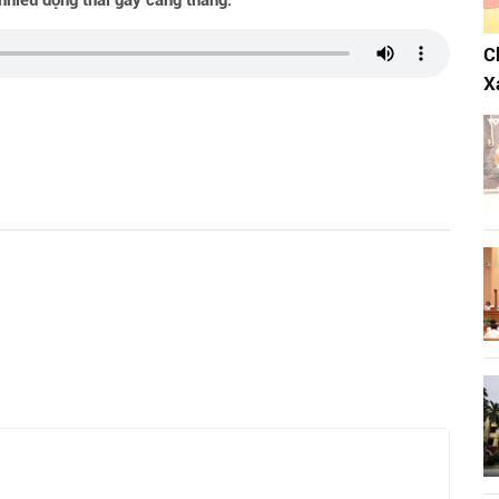
 nhiều động thái gây căng thẳng.
C
X