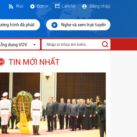
Rss
Đơn vị
Liên hệ
Đăng nhập
ương trình đã phát
Nghe và xem trực tuyến
Ứng dụng VOV
TIN MỚI NHẤT