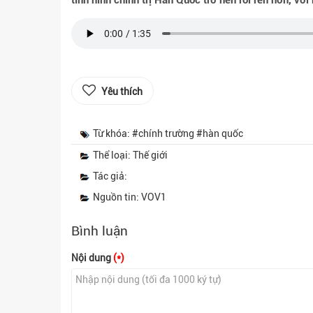
tình hình chính trị Hàn Quốc trở nên rối ren hơn, với
Yêu thích
Từ khóa: #chính trường #hàn quốc
Thể loại: Thế giới
Tác giả:
Nguồn tin: VOV1
Bình luận
Nội dung
(*)