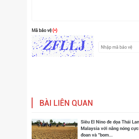
Mã bảo vệ
(*)
BÀI LIÊN QUAN
Siêu El Nino đe dọa Thái Lan
Malaysia với nắng nóng cực
đoan và “bom...