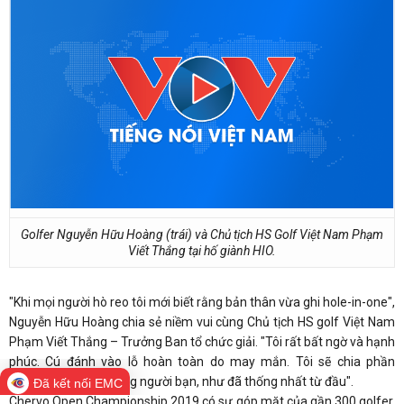
Golfer Nguyễn Hữu Hoàng (trái) và Chủ tịch HS Golf Việt Nam Phạm
Viết Thắng tại hố giành HIO.
"Khi mọi người hò reo tôi mới biết rằng bản thân vừa ghi hole-in-one",
Nguyễn Hữu Hoàng chia sẻ niềm vui cùng Chủ tịch HS golf Việt Nam
Phạm Viết Thắng – Trưởng Ban tổ chức giải. "Tôi rất bất ngờ và hạnh
phúc. Cú đánh vào lỗ hoàn toàn do may mắn. Tôi sẽ chia phần
thưởng này cho những người bạn, như đã thống nhất từ đầu".
Đã kết nối EMC
Chervo Open Championship 2019 có sự góp mặt của gần 300 golfer,