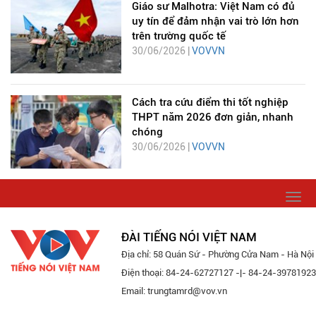
Giáo sư Malhotra: Việt Nam có đủ
uy tín để đảm nhận vai trò lớn hơn
trên trường quốc tế
30/06/2026 |
VOVVN
Cách tra cứu điểm thi tốt nghiệp
THPT năm 2026 đơn giản, nhanh
chóng
30/06/2026 |
VOVVN
Togg
navi
ĐÀI TIẾNG NÓI VIỆT NAM
Địa chỉ: 58 Quán Sứ - Phường Cửa Nam - Hà Nội
Điện thoại: 84-24-62727127 -|- 84-24-39781923
Email: trungtamrd@vov.vn