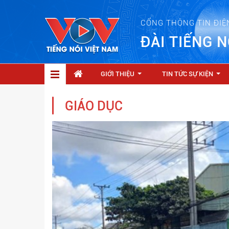
CỔNG THÔNG TIN ĐIỆ
ĐÀI TIẾNG N
GIỚI THIỆU
TIN TỨC SỰ KIỆN
...
...
GIÁO DỤC