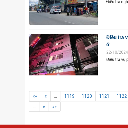
Điều tra ngh
Điều tra v
ở...
22/10/2024
Điều tra vụ 
««
«
…
1119
1120
1121
1122
…
»
»»