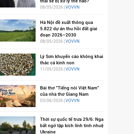
thai sẽ bị xử lý thế nào?
08/05/2026 |
VOVVN
Hà Nội đề xuất thông qua
5.822 dự án thu hồi đất giai
đoạn 2026–2030
08/05/2026 |
VOVVN
Lý Sơn khuyến cáo không khai
thác cá kình non
11/05/2026 |
VOVVN
Bài thơ "Tiếng nói Việt Nam"
của nhà thơ Giang Nam
03/06/2026 |
VOVVN
Thời sự quốc tế trưa 29/6: Nga
bất ngờ tập kích lính tinh nhuệ
Ukraine