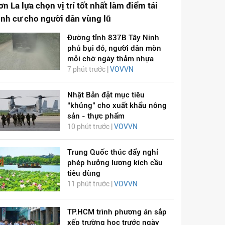
ơn La lựa chọn vị trí tốt nhất làm điểm tái
ịnh cư cho người dân vùng lũ
Đường tỉnh 837B Tây Ninh
phủ bụi đỏ, người dân mòn
mỏi chờ ngày thảm nhựa
7 phút trước |
VOVVN
Nhật Bản đặt mục tiêu
“khủng” cho xuất khẩu nông
sản - thực phẩm
10 phút trước |
VOVVN
Trung Quốc thúc đẩy nghỉ
phép hưởng lương kích cầu
tiêu dùng
11 phút trước |
VOVVN
TP.HCM trình phương án sắp
xếp trường học trước ngày