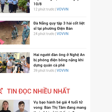
10/8
12 phút trước |
VOVVN
Đà Nẵng quy tập 3 hài cốt liệt
sĩ tại phường Điện Bàn
24 phút trước |
VOVVN
ỊCH VIÊM PHỔI COVID-
HÁT LÊN VIỆT NAM
Hai người đàn ông ở Nghệ An
bị phóng điện bỏng nặng khi
19
dựng quán cà phê
39 phút trước |
VOVVN
TIN ĐỌC NHIỀU NHẤT
Vụ bạo hành bé gái 4 tuổi tử
vong: Bàn Thị Tâm đang mang