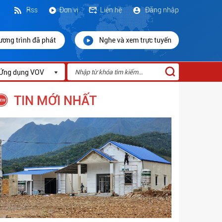
Rss
Đơn vị
Liên hệ
Đăng nhập
ương trình đã phát
Nghe và xem trực tuyến
Ứng dụng VOV
TIN MỚI NHẤT