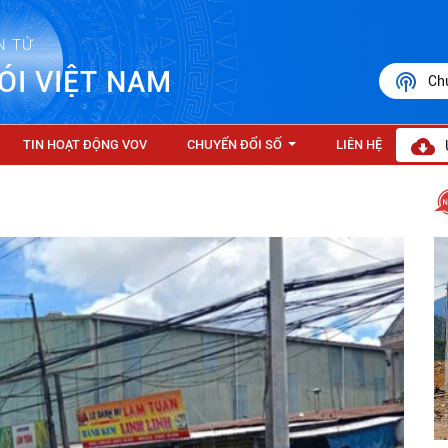
N TỬ
ÓI VIỆT NAM
Ch
TIN HOẠT ĐỘNG VOV
CHUYỂN ĐỔI SỐ
LIÊN HỆ
...