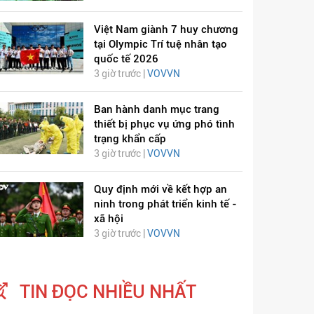
Việt Nam giành 7 huy chương
tại Olympic Trí tuệ nhân tạo
quốc tế 2026
3 giờ trước |
VOVVN
Ban hành danh mục trang
thiết bị phục vụ ứng phó tình
trạng khẩn cấp
3 giờ trước |
VOVVN
Quy định mới về kết hợp an
ỊCH VIÊM PHỔI COVID-
HÁT LÊN VIỆT NAM
ninh trong phát triển kinh tế -
19
xã hội
3 giờ trước |
VOVVN
TIN ĐỌC NHIỀU NHẤT