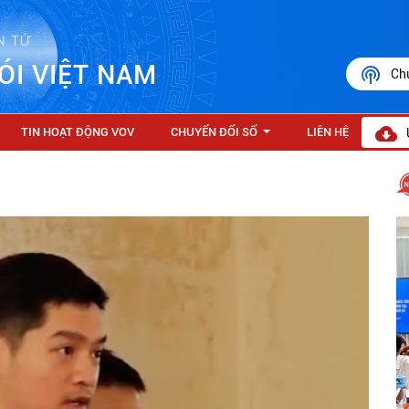
N TỬ
ÓI VIỆT NAM
Ch
TIN HOẠT ĐỘNG VOV
CHUYỂN ĐỔI SỐ
LIÊN HỆ
...