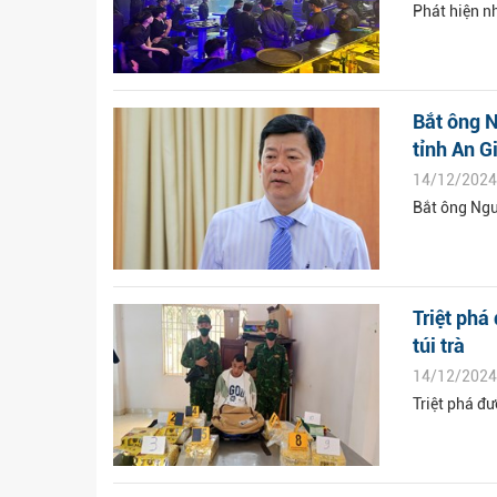
Phát hiện n
Bắt ông N
tỉnh An G
14/12/2024
Bắt ông Ngu
Triệt phá
túi trà
14/12/2024
Triệt phá đ