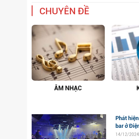
CHUYÊN ĐỀ
T NAM
ÂM NHẠC
Phát hiện
bar ở Điện
14/12/2024