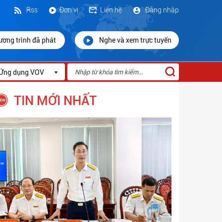
Rss
Đơn vị
Liên hệ
Đăng nhập
ương trình đã phát
Nghe và xem trực tuyến
Ứng dụng VOV
TIN MỚI NHẤT