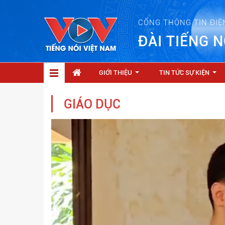
CỔNG THÔNG TIN ĐIỆ
ĐÀI TIẾNG N
GIỚI THIỆU
TIN TỨC SỰ KIỆN
...
...
GIÁO DỤC