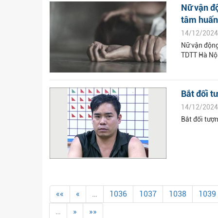
Nữ vận độ
tâm huấn.
14/12/2024
Nữ vận động
TDTT Hà Nộ
Bắt đối t
14/12/2024
Bắt đối tượn
««
«
…
1036
1037
1038
1039
…
»
»»