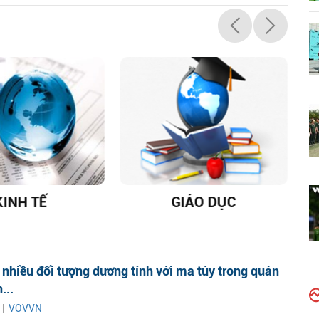
KINH TẾ
GIÁO DỤC
D
 nhiều đối tượng dương tính với ma túy trong quán
...
 |
VOVVN