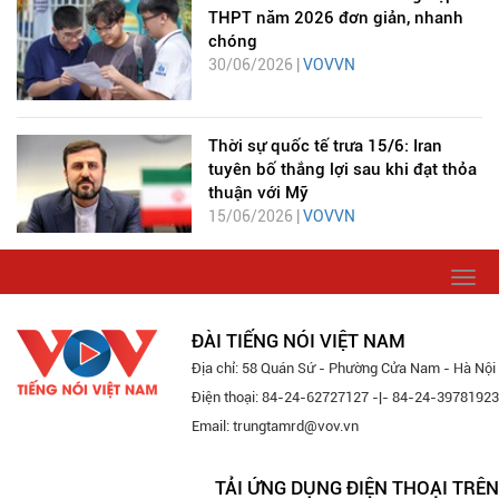
THPT năm 2026 đơn giản, nhanh
chóng
30/06/2026 |
VOVVN
Thời sự quốc tế trưa 15/6: Iran
tuyên bố thắng lợi sau khi đạt thỏa
thuận với Mỹ
15/06/2026 |
VOVVN
Togg
navi
ĐÀI TIẾNG NÓI VIỆT NAM
Địa chỉ: 58 Quán Sứ - Phường Cửa Nam - Hà Nội
Điện thoại: 84-24-62727127 -|- 84-24-39781923
Email: trungtamrd@vov.vn
TẢI ỨNG DỤNG ĐIỆN THOẠI TRÊN