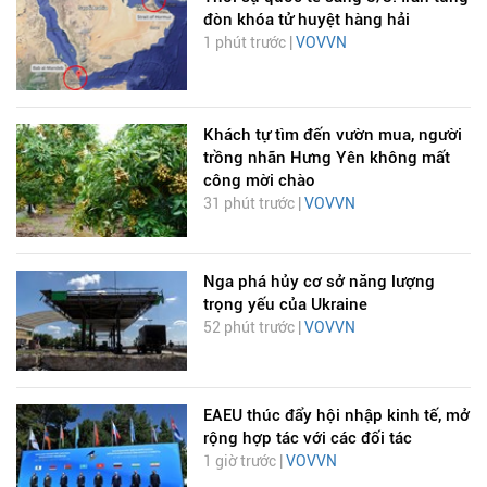
đòn khóa tử huyệt hàng hải
1 phút trước |
VOVVN
Khách tự tìm đến vườn mua, người
trồng nhãn Hưng Yên không mất
công mời chào
31 phút trước |
VOVVN
Nga phá hủy cơ sở năng lượng
trọng yếu của Ukraine
52 phút trước |
VOVVN
EAEU thúc đẩy hội nhập kinh tế, mở
rộng hợp tác với các đối tác
1 giờ trước |
VOVVN