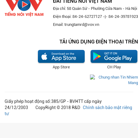
ĐÀI TIẾNG NÓI VIỆT NAM
Địa chỉ: 58 Quán Sứ - Phường Cửa Nam - Hà Nội
Điện thoại: 84-24-62727127 -|- 84-24-39781923
Email: trungtamrd@vov.vn
TẢI ỨNG DỤNG ĐIỆN THOẠI TRÊN
App Store
CH Play
Giấy phép hoạt động số:385/GP - BVHTT cấp ngày
24/12/2003 CopyRight © 2018 R&D
Chính sách bảo mật riêng
tư