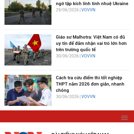
ngờ tập kích lính tinh nhuệ Ukraine
29/06/2026 |
VOVVN
Giáo sư Malhotra: Việt Nam có đủ
uy tín để đảm nhận vai trò lớn hơn
trên trường quốc tế
30/06/2026 |
VOVVN
Cách tra cứu điểm thi tốt nghiệp
THPT năm 2026 đơn giản, nhanh
chóng
30/06/2026 |
VOVVN
Togg
navi