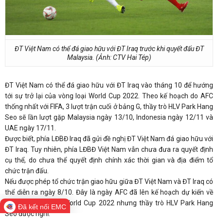
ĐT Việt Nam có thể đá giao hữu với ĐT Iraq trước khi quyết đấu ĐT
Malaysia. (Ảnh: CTV Hai Tép)
ĐT Việt Nam có thể đá giao hữu với ĐT Iraq vào tháng 10 để hướng
tới sự trở lại của vòng loại World Cup 2022. Theo kế hoạch do AFC
thống nhất với FIFA, 3 lượt trận cuối ở bảng G, thầy trò HLV Park Hang
Seo sẽ lần lượt gặp Malaysia ngày 13/10, Indonesia ngày 12/11 và
UAE ngày 17/11.
Được biết, phía LĐBĐ Iraq đã gửi đề nghị ĐT Việt Nam đá giao hữu với
ĐT Iraq. Tuy nhiên, phía LĐBĐ Việt Nam vẫn chưa đưa ra quyết định
cụ thể, do chưa thể quyết định chính xác thời gian và địa điểm tổ
chức trận đấu.
Nếu được phép tổ chức trận giao hữu giữa ĐT Việt Nam và ĐT Iraq có
thể diễn ra ngày 8/10. Đây là ngày AFC đã lên kế hoạch dự kiến về
các trận vòng loại World Cup 2022 nhưng thầy trò HLV Park Hang
Đã kết nối EMC
Seo được nghỉ.