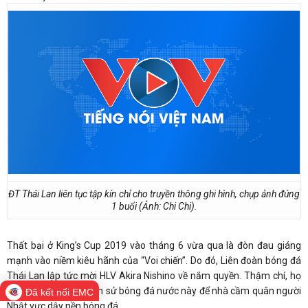
ĐT Thái Lan liên tục tập kín chỉ cho truyền thông ghi hình, chụp ảnh đúng
1 buổi (Ảnh: Chi Chi).
Thất bại ở King’s Cup 2019 vào tháng 6 vừa qua là đòn đau giáng
mạnh vào niềm kiêu hãnh của “Voi chiến”. Do đó, Liên đoàn bóng đá
Thái Lan lập tức mời HLV Akira Nishino về nắm quyền. Thậm chí, họ
trả lương cao nhất lịch sử bóng đá nước này để nhà cầm quân người
Đã kết nối EMC
Nhật vực dậy nền bóng đá.