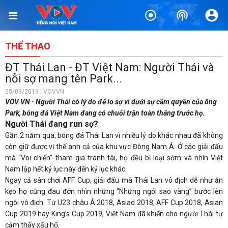
THỂ THAO
ĐT Thái Lan - ĐT Việt Nam: Người Thái và
nỗi sợ mang tên Park...
25/09/2019 | VOVVN
VOV.VN - Người Thái có lý do để lo sợ vì dưới sự cầm quyền của ông
Park, bóng đá Việt Nam đang có chuỗi trận toàn thắng trước họ.
Người Thái đang run sợ?
Gần 2 năm qua, bóng đá Thái Lan vì nhiều lý do khác nhau đã không
còn giữ được vị thế anh cả của khu vực Đông Nam Á. Ở các giải đấu
mà “Voi chiến” tham gia tranh tài, họ đều bị loại sớm và nhìn Việt
Nam lập hết kỷ lục này đến kỷ lục khác.
Ngay cả sân chơi AFF Cup, giải đấu mà Thái Lan vô địch dễ như ăn
kẹo họ cũng đau đớn nhìn những “Những ngôi sao vàng” bước lên
ngôi vô địch. Từ U23 châu Á 2018, Asiad 2018, AFF Cup 2018, Asian
Cup 2019 hay King’s Cup 2019, Việt Nam đã khiến cho người Thái tự
cảm thấy xấu hổ.