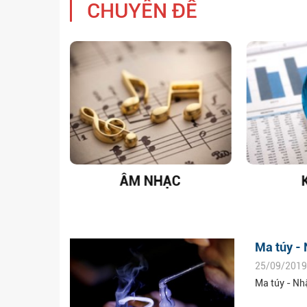
CHUYÊN ĐỀ
T NAM
ÂM NHẠC
Ma túy - 
25/09/2019
Ma túy - Nh