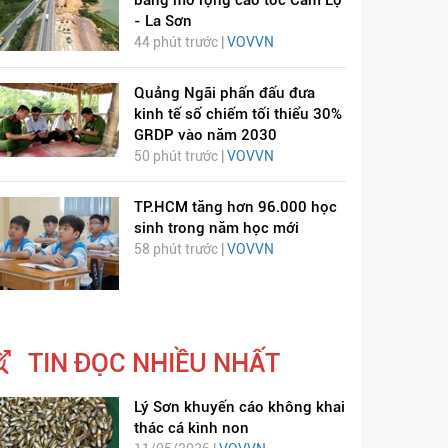
bằng mở rộng cao tốc Cam Lộ
- La Sơn
44 phút trước |
VOVVN
Quảng Ngãi phấn đấu đưa
kinh tế số chiếm tối thiểu 30%
GRDP vào năm 2030
50 phút trước |
VOVVN
TP.HCM tăng hơn 96.000 học
sinh trong năm học mới
58 phút trước |
VOVVN
ỊCH VIÊM PHỔI COVID-
HÁT LÊN VIỆT NAM
19
TIN ĐỌC NHIỀU NHẤT
Lý Sơn khuyến cáo không khai
thác cá kình non