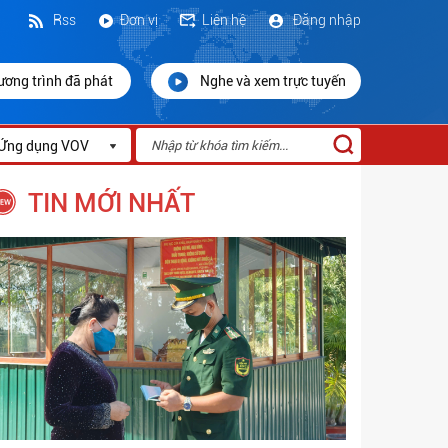
Rss
Đơn vị
Liên hệ
Đăng nhập
ương trình đã phát
Nghe và xem trực tuyến
Ứng dụng VOV
TIN MỚI NHẤT