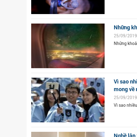
Những kho
25/09/2019
Những khoảnh
Vì sao nh
mong về 
25/09/2019
Vì sao nhiề
Nghề lập 