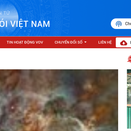
N TỬ
ÓI VIỆT NAM
Ch
TIN HOẠT ĐỘNG VOV
CHUYỂN ĐỔI SỐ
LIÊN HỆ
...