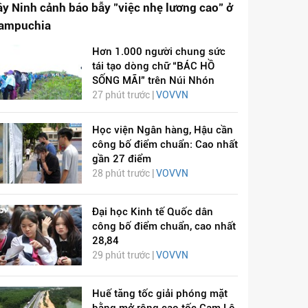
ây Ninh cảnh báo bẫy "việc nhẹ lương cao" ở
ampuchia
Hơn 1.000 người chung sức
tái tạo dòng chữ “BÁC HỒ
SỐNG MÃI” trên Núi Nhón
27 phút trước |
VOVVN
Học viện Ngân hàng, Hậu cần
công bố điểm chuẩn: Cao nhất
gần 27 điểm
28 phút trước |
VOVVN
Đại học Kinh tế Quốc dân
công bố điểm chuẩn, cao nhất
28,84
29 phút trước |
VOVVN
Huế tăng tốc giải phóng mặt