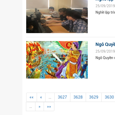
25/09/2019
Nghề lập tr
Ngô Quyề
25/09/2019
Ngô Quyền v
««
«
…
3627
3628
3629
3630
…
»
»»