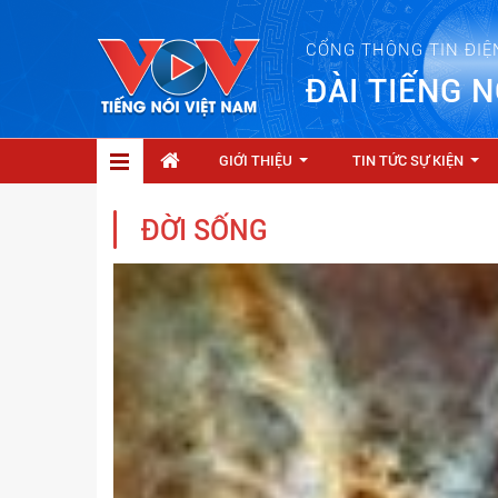
CỔNG THÔNG TIN ĐIỆ
ĐÀI TIẾNG N
GIỚI THIỆU
TIN TỨC SỰ KIỆN
...
...
ĐỜI SỐNG