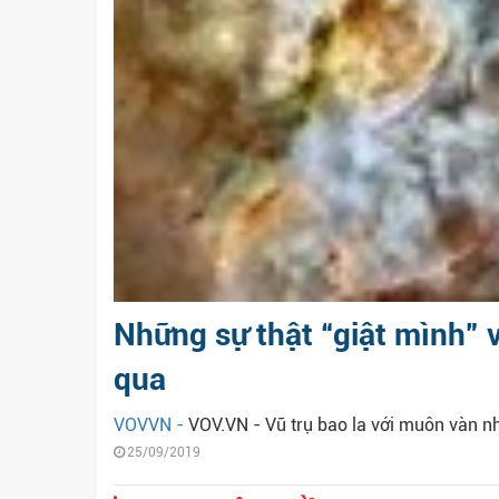
Những sự thật “giật mình” 
qua
VOVVN -
VOV.VN - Vũ trụ bao la với muôn vàn nhữ
25/09/2019