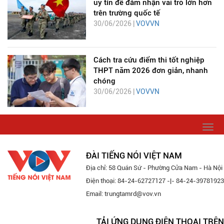
uy tín để đảm nhận vai trò lớn hơn
trên trường quốc tế
30/06/2026 |
VOVVN
Cách tra cứu điểm thi tốt nghiệp
THPT năm 2026 đơn giản, nhanh
chóng
30/06/2026 |
VOVVN
Togg
navi
ĐÀI TIẾNG NÓI VIỆT NAM
Địa chỉ: 58 Quán Sứ - Phường Cửa Nam - Hà Nội
Điện thoại: 84-24-62727127 -|- 84-24-39781923
Email: trungtamrd@vov.vn
TẢI ỨNG DỤNG ĐIỆN THOẠI TRÊN