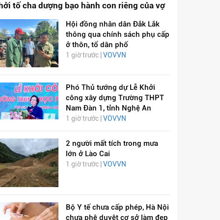
hởi tố cha dượng bạo hành con riêng của vợ
Hội đồng nhân dân Đắk Lắk
thông qua chính sách phụ cấp
ở thôn, tổ dân phố
1 giờ trước |
VOVVN
Phó Thủ tướng dự Lễ Khởi
công xây dựng Trường THPT
Nam Đàn 1, tỉnh Nghệ An
1 giờ trước |
VOVVN
2 người mất tích trong mưa
lớn ở Lào Cai
1 giờ trước |
VOVVN
Bộ Y tế chưa cấp phép, Hà Nội
chưa phê duyệt cơ sở làm đẹp