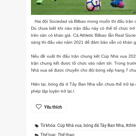
Hai đội Sociedad và Bilbao mong muốn thi đấu trận c
Dù chưa biết khi nào trận đấu này có thể tổ chức tr
trên sân có khán giả. Cả Athletic Bilbao lẫn Real Soc
sàng thi đấu vào năm 2021 để đảm bảo vẫn có khán gi
Nếu đề xuất thi đấu trận chung kết Cúp Nhà vua 202
trận chung kết được tổ chức vào năm tới. Trong trư
Nhà vua sẽ được chuyển cho đội bóng xếp hạng 7 chun
Hiện tại, bóng đá ở Tây Ban Nha vẫn chưa thể trở lạ
phép tập luyện trở lại./.
Yêu thích
Từ khóa: Cúp Nhà vua, bóng đá Tây Ban Nha, Athlet
Thể loại: Thể thao