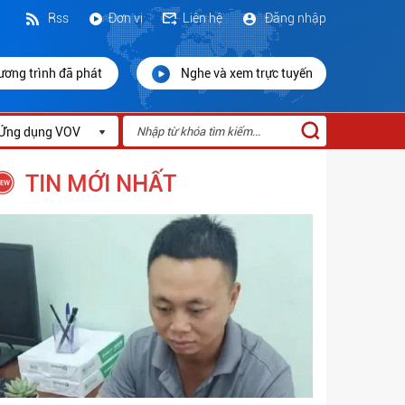
Rss
Đơn vị
Liên hệ
Đăng nhập
ương trình đã phát
Nghe và xem trực tuyến
Ứng dụng VOV
TIN MỚI NHẤT