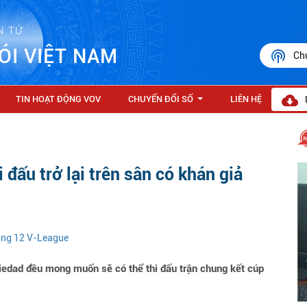
N TỬ
ÓI VIỆT NAM
Ch
TIN HOẠT ĐỘNG VOV
CHUYỂN ĐỔI SỐ
LIÊN HỆ
...
đấu trở lại trên sân có khán giả
vòng 12 V-League
iedad đều mong muốn sẽ có thể thi đấu trận chung kết cúp