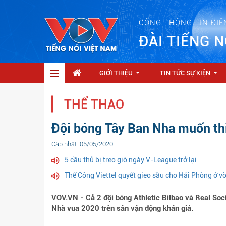
CỔNG THÔNG TIN ĐIỆ
ĐÀI TIẾNG N
GIỚI THIỆU
TIN TỨC SỰ KIỆN
...
...
THỂ THAO
Đội bóng Tây Ban Nha muốn thi 
Cập nhật: 05/05/2020
5 cầu thủ bị treo giò ngày V-League trở lại
Thể Công Viettel quyết gieo sầu cho Hải Phòng ở 
VOV.VN - Cả 2 đội bóng Athletic Bilbao và Real Soc
Nhà vua 2020 trên sân vận động khán giả.