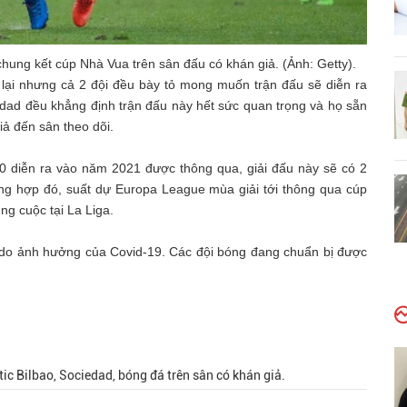
hung kết cúp Nhà Vua trên sân đấu có khán giả. (Ảnh: Getty).
ở lại nhưng cả 2 đội đều bày tỏ mong muốn trận đấu sẽ diễn ra
iedad đều khẳng định trận đấu này hết sức quan trọng và họ sẵn
ả đến sân theo dõi.
0 diễn ra vào năm 2021 được thông qua, giải đấu này sẽ có 2
ờng hợp đó, suất dự Europa League mùa giải tới thông qua cúp
g cuộc tại La Liga.
i do ảnh hưởng của Covid-19. Các đội bóng đang chuẩn bị được
ic Bilbao, Sociedad, bóng đá trên sân có khán giả.