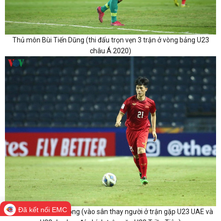
Thủ môn Bùi Tiến Dũng (thi đấu trọn vẹn 3 trận ở vòng bảng U23
châu Á 2020)
Đã kết nối EMC
Hậu vệ Trần Đình Trọng (vào sân thay người ở trận gặp U23 UAE và