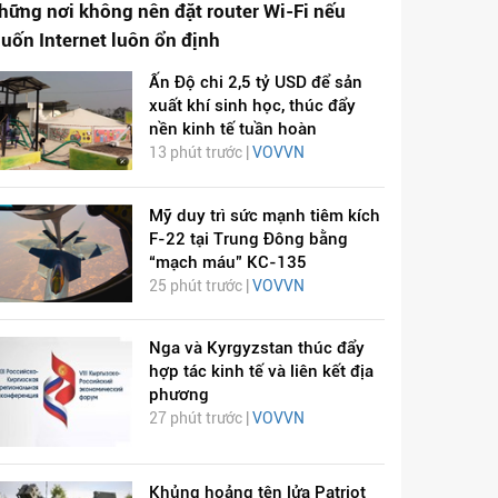
hững nơi không nên đặt router Wi-Fi nếu
uốn Internet luôn ổn định
Ấn Độ chi 2,5 tỷ USD để sản
xuất khí sinh học, thúc đẩy
nền kinh tế tuần hoàn
13 phút trước |
VOVVN
Mỹ duy trì sức mạnh tiêm kích
F-22 tại Trung Đông bằng
“mạch máu” KC-135
25 phút trước |
VOVVN
Nga và Kyrgyzstan thúc đẩy
hợp tác kinh tế và liên kết địa
phương
27 phút trước |
VOVVN
Khủng hoảng tên lửa Patriot