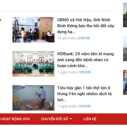
n
UBND xã Hải Hậu, tỉnh Ninh
Bình thông báo thu hồi đất xây
dựng hạ...
14 giờ trước |
VOVVN
HDBank: 20 năm bền bỉ mang
ánh sáng đến bệnh nhân có
hoàn cảnh khó...
1 ngày trước |
VOVVN
Tiêu hủy gần 1 tấn thịt lợn ở
Hưng Yên nghi nhiễm dịch tả
lợn...
1 ngày trước |
VOVVN
N HOẠT ĐỘNG VOV
CHUYỂN ĐỔI SỐ
LIÊN HỆ
...