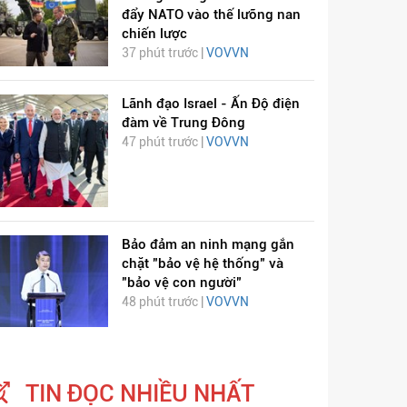
đẩy NATO vào thế lưỡng nan
chiến lược
37 phút trước |
VOVVN
Lãnh đạo Israel - Ấn Độ điện
đàm về Trung Đông
47 phút trước |
VOVVN
Bảo đảm an ninh mạng gắn
chặt "bảo vệ hệ thống" và
"bảo vệ con người"
48 phút trước |
VOVVN
TIN ĐỌC NHIỀU NHẤT