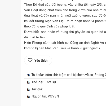
Theo lời khai của đối tượng, vào chiều tối ngày 2/3, 
Văn Hoạt đang chặt trộm chè trong vườn của nhà mình
ông Hoạt và đẩy nạn nhân ngã xuống vườn, sau đó đố
khi đối tượng Mạc Văn Liệu thừa nhận hành vi phạm tộ
theo đúng quy định của pháp luật.
Được biết, nạn nhân và hung thủ gây án có quan hệ 
đã chết từ lâu.
Hiện Phòng cảnh sát hình sự Công an tỉnh Nghệ An đ
khởi tố bị can Mạc Văn Liệu về hành vi giết người./.
Yêu thích
Từ khóa: trộm chè, trộm chè bị chém vỡ sọ, Phòng 
Thể loại: Thời sự
Tác giả:
Nguồn tin: VOVVN