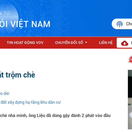
N TỬ
ÓI VIỆT NAM
Ch
TIN HOẠT ĐỘNG VOV
CHUYỂN ĐỔI SỐ
LIÊN HỆ
...
ặt trộm chè
o dài
 đất xây dựng hạ tầng khu dân cư
chè nhà mình, ông Liệu đã dùng gậy đánh 2 phát vào đầu