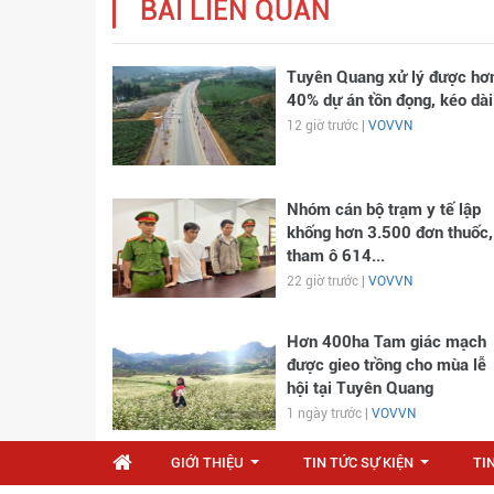
BÀI LIÊN QUAN
Tuyên Quang xử lý được hơ
40% dự án tồn đọng, kéo dài
12 giờ trước |
VOVVN
Nhóm cán bộ trạm y tế lập
khống hơn 3.500 đơn thuốc,
tham ô 614...
22 giờ trước |
VOVVN
Hơn 400ha Tam giác mạch
được gieo trồng cho mùa lễ
hội tại Tuyên Quang
1 ngày trước |
VOVVN
GIỚI THIỆU
TIN TỨC SỰ KIỆN
TI
...
...