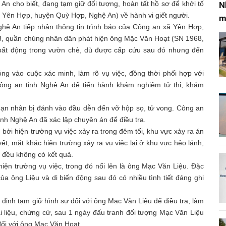
n cho biết, đang tạm giữ đối tượng, hoàn tất hồ sơ để khởi tố
N
xã Yên Hợp, huyện Quỳ Hợp, Nghệ An) về hành vi giết người.
m
hệ An tiếp nhận thông tin trình báo của Công an xã Yên Hợp,
3, quần chúng nhân dân phát hiện ông Mặc Văn Hoạt (SN 1968,
bất động trong vườn chè, dù được cấp cứu sau đó nhưng đến
 vào cuộc xác minh, làm rõ vụ việc, đồng thời phối hợp với
ông an tỉnh Nghệ An để tiến hành khám nghiệm tử thi, khám
nạn nhân bị đánh vào đầu dễn đến vỡ hộp sọ, tử vong. Công an
h Nghệ An đã xác lập chuyên án để điều tra.
 bởi hiện trường vụ việc xảy ra trong đêm tối, khu vực xảy ra án
 vết, mặt khác hiện trường xảy ra vụ việc lại ở khu vực hẻo lánh,
 đều không có kết quả.
hiện trường vụ việc, trong đó nổi lên là ông Mạc Văn Liệu. Đặc
ộ của ông Liệu và di biến động sau đó có nhiều tình tiết đáng ghi
định tạm giữ hình sự đối với ông Mạc Văn Liệu để điều tra, làm
i liệu, chứng cứ, sau 1 ngày đấu tranh đối tượng Mạc Văn Liệu
đối với ông Mạc Văn Hoạt.