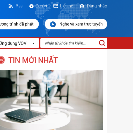
Rss
Đơn vị
Liên hệ
Đăng nhập
ương trình đã phát
Nghe và xem trực tuyến
Ứng dụng VOV
TIN MỚI NHẤT