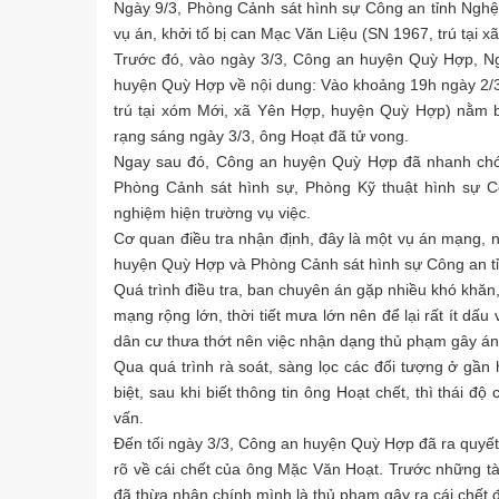
Ngày 9/3, Phòng Cảnh sát hình sự Công an tỉnh Nghệ A
vụ án, khởi tố bị can Mạc Văn Liệu (SN 1967, trú tại 
Trước đó, vào ngày 3/3, Công an huyện Quỳ Hợp, Ng
huyện Quỳ Hợp về nội dung: Vào khoảng 19h ngày 2/
trú tại xóm Mới, xã Yên Hợp, huyện Quỳ Hợp) nằm 
rạng sáng ngày 3/3, ông Hoạt đã tử vong.
Ngay sau đó, Công an huyện Quỳ Hợp đã nhanh chóng
Phòng Cảnh sát hình sự, Phòng Kỹ thuật hình sự C
nghiệm hiện trường vụ việc.
Cơ quan điều tra nhận định, đây là một vụ án mạng, 
huyện Quỳ Hợp và Phòng Cảnh sát hình sự Công an tỉn
Quá trình điều tra, ban chuyên án gặp nhiều khó khăn,
mạng rộng lớn, thời tiết mưa lớn nên để lại rất ít dấu
dân cư thưa thớt nên việc nhận dạng thủ phạm gây án
Qua quá trình rà soát, sàng lọc các đối tượng ở gần 
biệt, sau khi biết thông tin ông Hoạt chết, thì thái đ
vấn.
Đến tối ngày 3/3, Công an huyện Quỳ Hợp đã ra quyết 
rõ về cái chết của ông Mặc Văn Hoạt. Trước những tà
đã thừa nhận chính mình là thủ phạm gây ra cái chết 