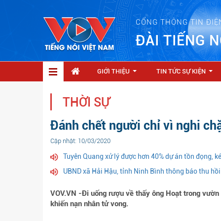
CỔNG THÔNG TIN ĐIỆ
ĐÀI TIẾNG N
GIỚI THIỆU
TIN TỨC SỰ KIỆN
...
...
THỜI SỰ
Đánh chết người chỉ vì nghi ch
Cập nhật: 10/03/2020
Tuyên Quang xử lý được hơn 40% dự án tồn đọng, ké
UBND xã Hải Hậu, tỉnh Ninh Bình thông báo thu hồi
VOV.VN -Đi uống rượu về thấy ông Hoạt trong vườn 
khiến nạn nhân tử vong.