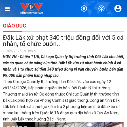
GIÁO DỤC
Đắk Lắk xử phạt 340 triệu đồng đối với 5 cá
nhân, tổ chức buôn...
11/05/2026 | VOVVN
VOV.VN - Chiều 11/5, Chi cục Quản lý thị trường tỉnh Đắk Lắk cho biết,
các cơ quan chức năng của tỉnh Đắk Lắk vừa xử phạt hành chính 4 cá
nhân và 1 tổ chức số tiền 340 triệu đồng vì vận chuyển, buôn bán gần
99.000 sản phẩm hàng nhập lậu.
Theo Chi cục Quản lý thị trường tỉnh Đắk Lắk, vào các ngày 12
và13/4/2026, tiếp nhận nguồn tin báo, Đội Quản lý thị trường
Thương mại điện tử, Cơ động thuộc Chi cục Quản lý thị trường tỉnh
Đắk Lắk phối hợp với Phòng Cảnh sát giao thông, Công an tỉnh Đắk
Lắk tiến hành các thủ tục kiểm tra 2 phương tiện xe ô tô đầu kéo rơ
moóc lưu thông trên Quốc lộ 1A đoạn qua địa bàn xã Tuy An Nam,
tỉnh Đắk Lắk theo hướng Bắc - Nam.