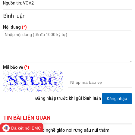
Nguồn tin: VOV2
Bình luận
Nội dung
(*)
Mã bảo vệ
(*)
Đăng nhập trước khi gửi bình luận
Đăng nhập
TIN BÀI LIÊN QUAN
Đã kết nối EMC
"Núi vỡ": Gieo neo nghề giáo nơi rừng sâu núi thẳm