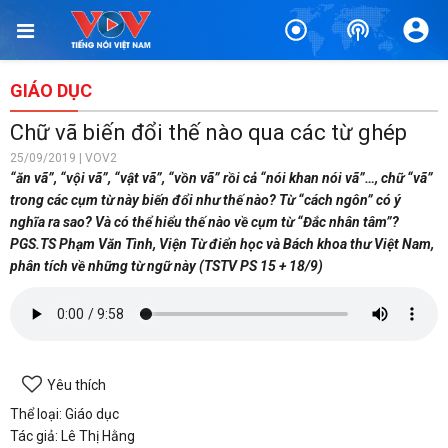
GIÁO DỤC
Chữ vã biến đổi thế nào qua các từ ghép
25/09/2019 | VOV2
“ăn vã”, “vội vã”, “vật vã”, “vồn vã” rồi cả “nói khan nói vã”…, chữ “vã”
trong các cụm từ này biến đổi như thế nào? Từ “cách ngôn” có ý
nghĩa ra sao? Và có thể hiểu thế nào về cụm từ “Đắc nhân tâm”?
PGS.TS Phạm Văn Tình, Viện Từ điển học và Bách khoa thư Việt Nam,
phân tích về những từ ngữ này (TSTV PS 15 + 18/9)
Yêu thích
Thể loại: Giáo dục
Tác giả: Lê Thị Hằng