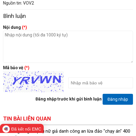
Nguồn tin: VOV2
Bình luận
Nội dung
(*)
Mã bảo vệ
(*)
Đăng nhập trước khi gửi bình luận
Đăng nhập
TIN BÀI LIÊN QUAN
Đã kết nối EMC
Bắt giữ người phụ nữ giả danh công an lừa đảo "chạy án" 400