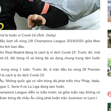
id bị hoãn vì Covid-19 (Ảnh: Getty).
 đấu lượt về vòng 1/8 Champions League 2019/2020 giữa Man
hư lịch ban đầu.
ủ Real Madrid đang bị cách ly vì dịch Covid-19. Trước đó, một
vid-19, đội bóng rổ và bóng đá sử dụng chung trung tâm huấn
n trong vòng 1 tuần. Trước đó, ở trận đấu bù vòng 28 Premier
bị cách ly do dịch Covid-19.
u. Những quốc gia có nền bóng đá phát triển như Pháp, Italia,
gue 1, Serie A và La Liga đang tạm hoãn.
hampions League diễn ra tuần trước và giữa tuần này không có
 đoàn bóng đá châu Âu cũng phải hoãn trận Juventus vs Lyon./.