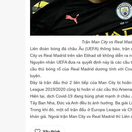
Trận Man City vs Real Madr
Liên đoàn bóng đá châu Âu (UEFA) thông báo, trận
City vs Real Madrid trên sân Etihad sẽ không diễn ra n
Nguyên nhân UEFA đưa ra quyết định này là các cầu th
cầu thủ bóng rổ của Real Madrid dương tính với Co
luyện.
Đây là trận đấu thứ 2 liên tiếp của Man City bị hoã
League 2019/2020 cũng bị hoãn vì các cầu thủ Arsenal 
Hiện tại, dịch Covid-19 đang bùng phát mạnh ở châu Â
Tây Ban Nha, Đức và Anh đều bị ảnh hưởng. Ba giải Li
Trong khi đó, một số trận đấu ở Europa League và C
khán giả. Ngoài trận Man City vs Real Madrid thì Liên