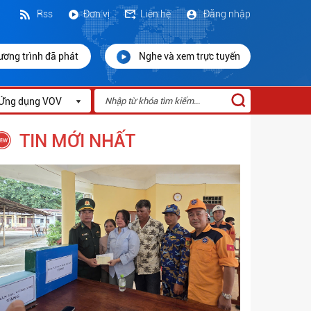
Rss
Đơn vị
Liên hệ
Đăng nhập
ương trình đã phát
Nghe và xem trực tuyến
Ứng dụng VOV
TIN MỚI NHẤT