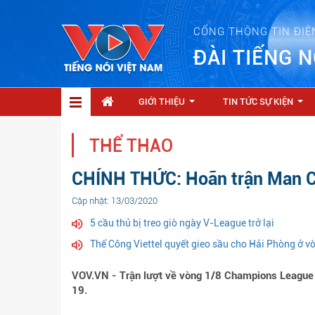
CỔNG THÔNG TIN ĐIỆ
ĐÀI TIẾNG N
GIỚI THIỆU
TIN TỨC SỰ KIỆN
...
...
THỂ THAO
CHÍNH THỨC: Hoãn trận Man Ci
Cập nhật: 13/03/2020
5 cầu thủ bị treo giò ngày V-League trở lại
Thể Công Viettel quyết gieo sầu cho Hải Phòng ở 
VOV.VN - Trận lượt về vòng 1/8 Champions League 
19.