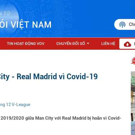
N TỬ
ÓI VIỆT NAM
Ch
TIN HOẠT ĐỘNG VOV
CHUYỂN ĐỔI SỐ
LIÊN HỆ
...
ty - Real Madrid vì Covid-19
vòng 12 V-League
2019/2020 giữa Man City với Real Madrid bị hoãn vì Covid-